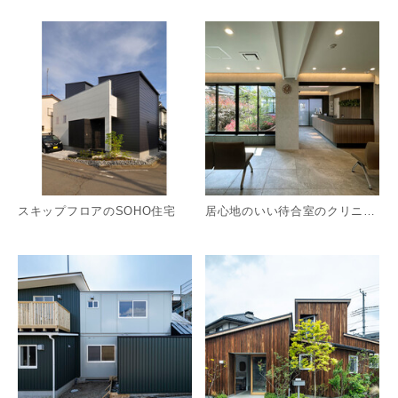
詳細を見る
詳
スキップフロアのSOHO住宅
居心地のいい待合室のクリニック
詳細を見る
詳