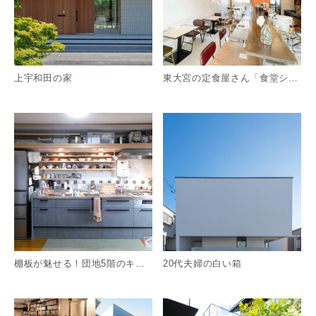
上宇和田の家
東大宮の定食屋さん「食堂シノノメ」（DIY、昭和レトロ）
詳細を見る
詳
棚板が魅せる！団地5階のキッチン・リフォーム
20代夫婦の白い箱
詳細を見る
詳