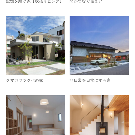
記憶を継ぐ家【吹抜リビング】
間がつなぐ住まい
詳細を見る
詳
クマガヤツクバの家
非日常を日常にする家
詳細を見る
詳