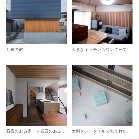
瓦葺の家
大きなキッチンカウンターで、収納量と広がりを確保した住い
詳細を見る
詳
石庭のある家 －景石のある中庭をコの字型に囲む住まい
大判グレータイルで包まれた中庭