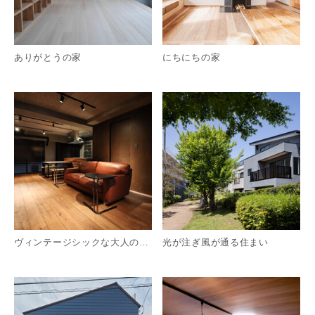
ありがとうの家
にちにちの家
詳細を見る
詳
ヴィンテージシックな大人のリノベーション
光が注ぎ風が通る住まい
詳細を見る
詳