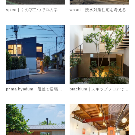
spica｜くの字二つでロの字型の回遊住宅
wasat｜浸水対策住宅を考える
詳細を見る
詳
prima hyadum｜段差で居場所を考える住宅
brachium｜スキップフロアで螺旋状に植栽を巡る住宅 ​
詳細を見る
詳