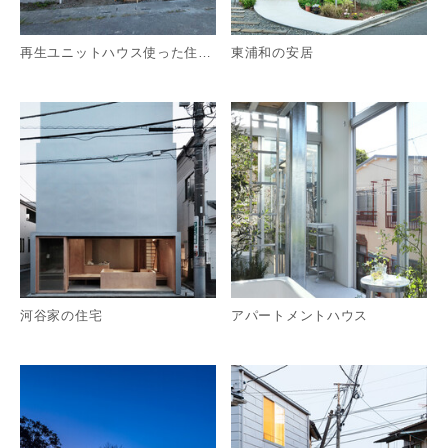
再生ユニットハウス使った住宅計画
東浦和の安居
詳細を見る
詳
河谷家の住宅
アパートメントハウス
詳細を見る
詳