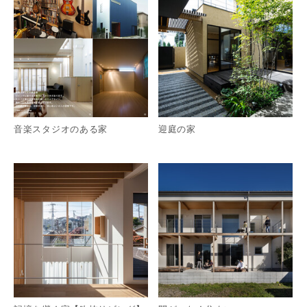
音楽スタジオのある家
迎庭の家
詳細を見る
詳