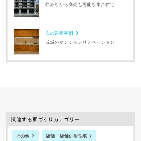
当社は，当社の
プライバシーポリシー
に則って，いただい
住みながら商売も可能な集合住宅
た情報を利用します。
当社はお客様からいただいた個人情報を，お客様が指定され
た専門家へ提供すること、または当社サービスのご案内のた
めに利用します。
次の建築事例
当社は、本サービス又は利用契約に関し，お客様に発生した
成城のマンションリノベーション
損害について、債務不履行責任、不法行為責任、その他の法
律上の請求原因の如何を問わず賠償の責任を負わないものと
します。
当社は、お客様が本サービスを利用することにより第三者と
の間で生じた紛争等について一切責任を負わないものとしま
す。
入力内容を送信する
関連する家づくりカテゴリー
キャンセル
その他
店舗・店舗併用住宅