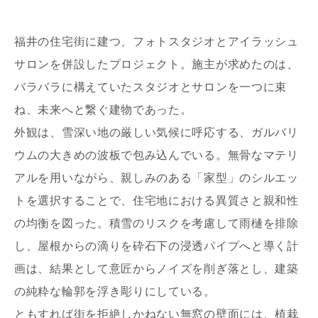
福井の住宅街に建つ、フォトスタジオとアイラッシュ
サロンを併設したプロジェクト。施主が求めたのは、
バラバラに構えていたスタジオとサロンを一つに束
ね、未来へと繋ぐ建物であった。
写真を拡大する
写
外観は、雪深い地の厳しい気候に呼応する、ガルバリ
ウムの大きめの波板で包み込んでいる。無骨なマテリ
アルを用いながら、親しみのある「家型」のシルエッ
トを選択することで、住宅地における異質さと親和性
の均衡を図った。積雪のリスクを考慮して雨樋を排除
し、屋根からの滴りを砕石下の浸透パイプへと導く計
写真を拡大する
写
画は、結果として意匠からノイズを削ぎ落とし、建築
の純粋な輪郭を浮き彫りにしている。
ともすれば街を拒絶しかねない無窓の壁面には、植栽