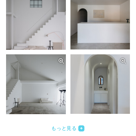
写真を拡大する
写
写真を拡大する
写
もっと見る