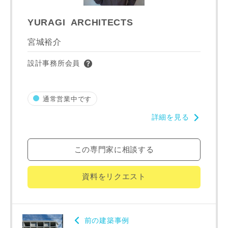
希望の予算
閉じる
YURAGI ARCHITECTS
万円〜
万円
宮城裕介
設計事務所会員
完成希望時期
通常営業中です
詳細を見る
この専門家に相談する
同居する家族構成
資料をリクエスト
資料請求にあたっての注意事項
前の建築事例