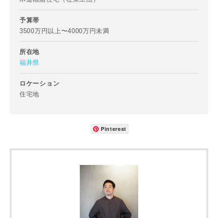
予算帯
3500万円以上〜4000万円未満
町名
所在地
福井県
番地、建物名
ロケーション
住宅地
Pinterest
建築予定地
専門家の都合により、資料の送付が遅くなったり、送付でき
ない場合があります。あらかじめご了承ください。