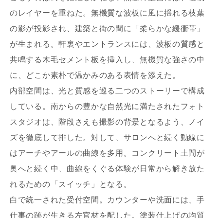
のレイヤーを重ねた。無機質な波板に風に揺れる枝葉
の影が投影され、建築と街の間に「柔らかな緩衝帯」
が生まれる。軒裏やエントランスには、波板の質感と
共鳴する木毛セメント板を挿入し、無機質な強さの中
に、どこか素朴で温かみのある表情を添えた。
内部空間は、光と質感を巡る二つのストーリーで構成
している。南からの豊かな自然光に満たされたフォト
スタジオは、階段さえも撮影の背景となるよう、ノイ
ズを徹底して排した。対して、サロンへと続く動線に
はアーチやアールの曲線を多用。コンクリート土間が
奥へと続く中、曲線をくぐる体験が日常から解き放た
れるための「スイッチ」となる。
白で統一された受付空間。カウンターや洗面には、手
お名前
仕事の跡が生きる左官材を配した。塗装仕上げの均質