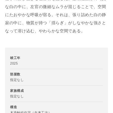
な白の中に、左官の微細なムラが混じることで、空間
にたおやかな呼吸が宿る。それは、張り詰めた白の静
寂の中に、物質が持つ「揺らぎ」がしなやかな強さと
メールアドレス
なって溶け込む、やわらかな空間である。
竣工年
ご住所
2025
郵便番号
部屋数
-
指定なし
都道府県
家族構成
指定なし
構造
木造軸組住宅（在来工法）
市区町村