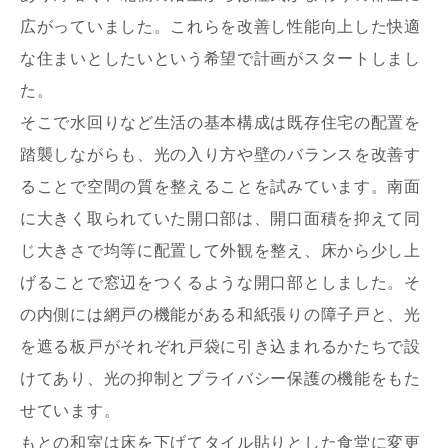
広がっていました。これらを改善し性能向上した快適
な住まいとしたいという希望で計画がスタートしまし
た。
そこで水回りなど生活の基本構成は既存住宅の配置を
写真を拡大する
写
踏襲しながらも、光の入り方や壁のバランスを改善す
ることで空間の質を整えることを試みています。南面
に大きく取られていた開口部は、開口面積を抑えて同
じ大きさで均等に配置して外観を整え、床から少し上
げることで窓辺をつくるような開口部としました。そ
の内側には網戸の機能がある和紙張りの障子戸と、光
写真を拡大する
写
を遮る板戸がそれぞれ戸袋に引き込まれるかたちで設
けてあり、光の抑制とプライバシー保護の機能をもた
せています。
もとの和室は床を下げてタイル貼りとした食堂に変更