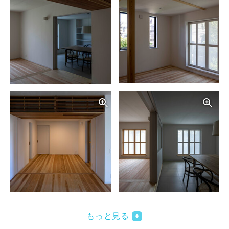
写真を拡大する
写
写真を拡大する
写
もっと見る