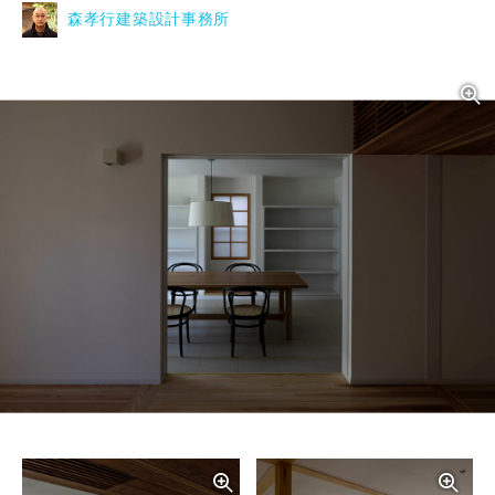
森孝行建築設計事務所
写真を拡大する
写