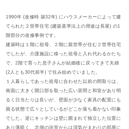
1990年 (改修時 築32年) にハウスメーカーによって建
てられた２世帯住宅 (建築基準法上の用途は長屋) の1
階部分の改修事例です。
建築時は１階に祖母、２階に親世帯が住む２世帯住宅
写真を拡大する
写
でしたが、介護施設に移った祖母と入れ代わるかたち
で、2階で育った息子さんが結婚後に戻ってきて夫婦
(2人とも30代前半) で住み始めていました。
１人暮らしであった祖母に合わせた以前の間取りは、
南面に大きく開口部を取った広い居間と和室があり明
るく日当たりは良いが、壁面が少なく家具の配置にも
写真を拡大する
写
困る状態で広々としているがどこか落ち着かない印象
でした。逆にキッチンは壁に囲まれて独立した位置に
あり薄暗く、北側の浴室からは湿気がまわりの部屋に