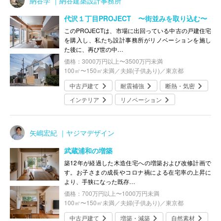
納谷学 ｜納谷建築設計事務所
代沢１丁目PROJECT 〜街並みを取り込む〜
このPROJECTは、市場に出回っている中古の戸建住宅
を購入し、私たち設計事務所がリノベーションを施し
た後に、再び世の中…
価格：3000万円以上〜3500万円未満
100㎡〜150㎡未満／夫婦(子供あり)／東京都
中古戸建て
耐震補強
断熱・気密
インテリア
リノベーション
矢嶋宏紀 ｜ヤジマデザイン
武蔵浦和の増築
築12年が経過した木造住宅への増築および改修計画で
す。お子さまの成長やコロナ禍による在宅率の上昇に
より、手狭になった既存…
価格：700万円以上〜1000万円未満
100㎡〜150㎡未満／夫婦(子供あり)／東京都
中古戸建て
増築・減築
自然素材