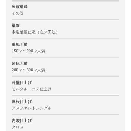
家族構成
その他
構造
木造軸組住宅（在来工法）
写真を拡大する
写
敷地面積
150㎡〜200㎡未満
延床面積
200㎡〜300㎡未満
外壁仕上げ
モルタル コテ仕上げ
写真を拡大する
写
屋根仕上げ
アスファルトシングル
内装仕上げ
クロス