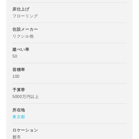
床仕上げ
フローリング
住設メーカー
写真を拡大する
写
リクシル他
建ぺい率
50
容積率
100
予算帯
5000万円以上
写真を拡大する
写
所在地
東京都
ロケーション
都市