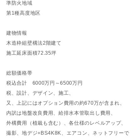
準防火地域
第1種高度地区
建物情報
木造枠組壁構法2階建て
施工延床面積72.35坪
写真を拡大する
写
総額価格帯
税込合計 6000万円～6500万円
税、設計、デザイン、施工、
又、上記にはオプション費用の約670万が含まれ、
内訳は地盤改良費用、給排水本管取出し費用、
写真を拡大する
写
外構費用（植栽も含む）、各仕様のレベルアップ、
撮影、地デジ+BS4K8K、エアコン、ネットフリーで