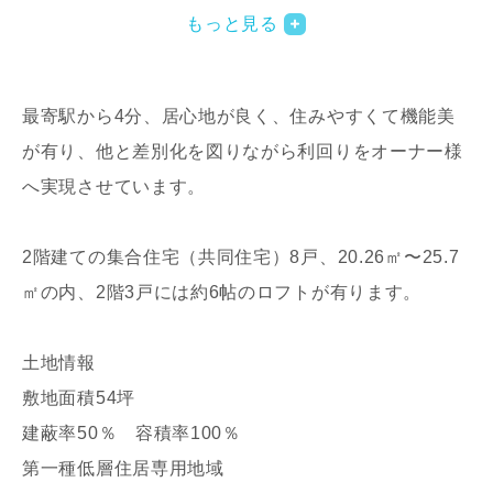
もっと見る
最寄駅から4分、居心地が良く、住みやすくて機能美
が有り、他と差別化を図りながら利回りをオーナー様
へ実現させています。
写真を拡大する
写
2階建ての集合住宅（共同住宅）8戸、20.26㎡〜25.7
㎡の内、2階3戸には約6帖のロフトが有ります。
土地情報
敷地面積54坪
建蔽率50％ 容積率100％
写真を拡大する
写
第一種低層住居専用地域