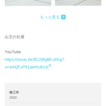
写真を拡大する
写
もっと見る
山王の社屋
YouTube
https://youtu.be/8LOWgMLo0hg?
写真を拡大する
写
si=b4QFxP91pwNc6rLb
竣工年
2020