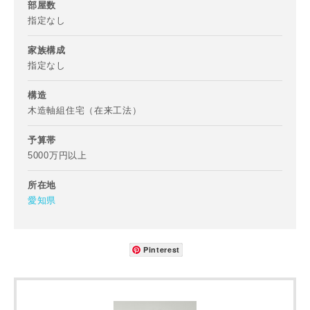
部屋数
写真を拡大する
写
指定なし
家族構成
指定なし
構造
木造軸組住宅（在来工法）
予算帯
5000万円以上
写真を拡大する
写
所在地
愛知県
Pinterest
写真を拡大する
写