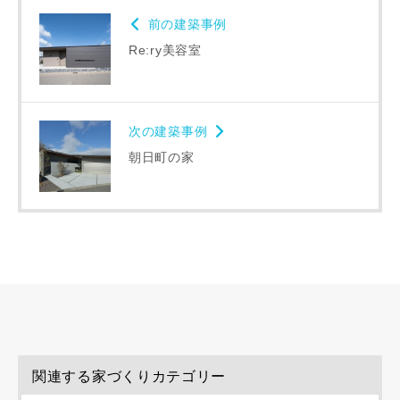
前の建築事例
Re:ry美容室
次の建築事例
朝日町の家
写真を拡大する
写
写真を拡大する
写
関連する家づくりカテゴリー