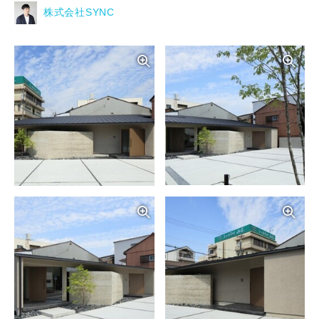
株式会社SYNC
写真を拡大する
写
写真を拡大する
写