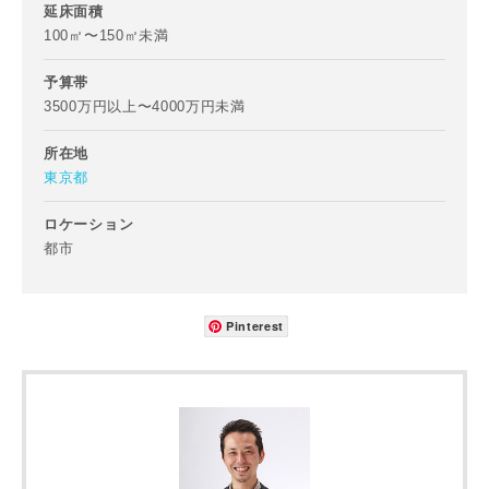
郵便番号
延床面積
100㎡〜150㎡未満
-
予算帯
都道府県
3500万円以上〜4000万円未満
所在地
東京都
市区町村
ロケーション
都市
町名
Pinterest
番地、建物名