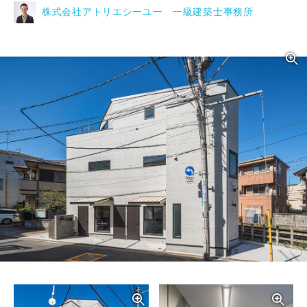
株式会社アトリエシーユー 一級建築士事務所
写真を拡大する
写