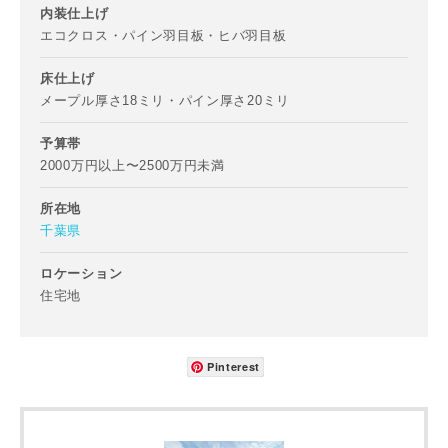
内装仕上げ
専門家の都合により、資料の送付が遅くなったり、送付でき
エコクロス・パイン羽目板・ヒバ羽目板
ない場合があります。あらかじめご了承ください。
床仕上げ
希望の予算
閉じる
メープル厚さ18ミリ・パイン厚さ20ミリ
万円〜
万円
予算帯
2000万円以上〜2500万円未満
所在地
完成希望時期
千葉県
ロケーション
住宅地
Pinterest
同居する家族構成