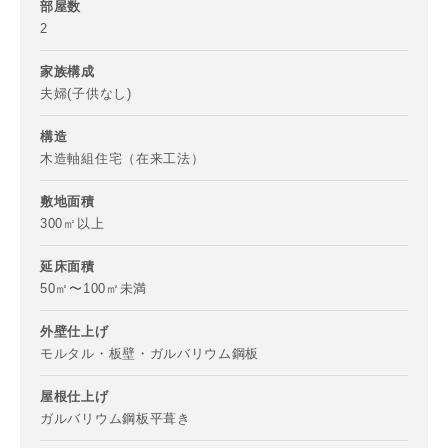
部屋数
2
家族構成
市区町村
夫婦(子供なし)
構造
木造軸組住宅（在来工法）
町名
敷地面積
300㎡以上
番地、建物名
延床面積
50㎡〜100㎡未満
外壁仕上げ
モルタル・板壁・ガルバリウム鋼板
建築予定地
屋根仕上げ
ガルバリウム鋼板平葺き