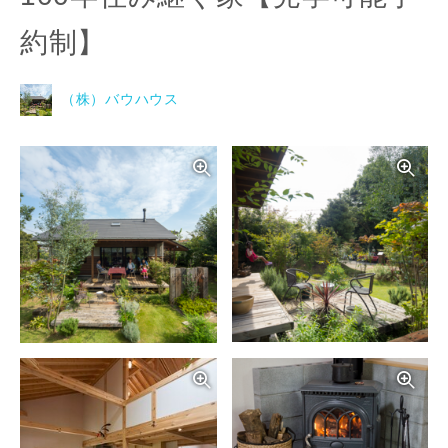
約制】
（株）バウハウス
写真を拡大する
写
写真を拡大する
写