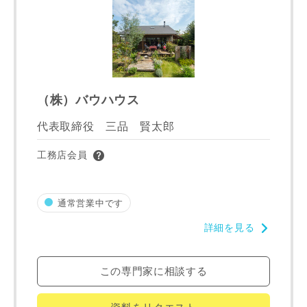
資料請求にあたっての注意事項
当社は，当社の
プライバシーポリシー
に則って，いただい
た情報を利用します。
当社はお客様からいただいた個人情報を，お客様が指定され
（株）バウハウス
た専門家へ提供すること、または当社サービスのご案内のた
めに利用します。
代表取締役 三品 賢太郎
当社は、本サービス又は利用契約に関し，お客様に発生した
工務店会員
損害について、債務不履行責任、不法行為責任、その他の法
律上の請求原因の如何を問わず賠償の責任を負わないものと
します。
当社は、お客様が本サービスを利用することにより第三者と
通常営業中です
の間で生じた紛争等について一切責任を負わないものとしま
詳細を見る
す。
この専門家に相談する
入力内容を送信する