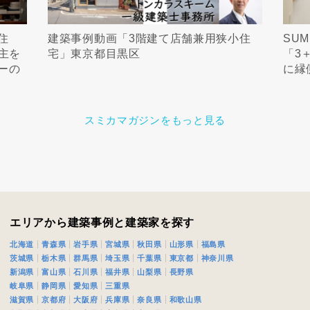
住
建築事例動画「3階建て店舗兼用狭小住
SU
主を
宅」東京都目黒区
「3
ーの
に縁
スミカマガジンをもっと見る
エリアから建築事例と建築家を探す
北海道
青森県
岩手県
宮城県
秋田県
山形県
福島県
茨城県
栃木県
群馬県
埼玉県
千葉県
東京都
神奈川県
新潟県
富山県
石川県
福井県
山梨県
長野県
岐阜県
静岡県
愛知県
三重県
滋賀県
京都府
大阪府
兵庫県
奈良県
和歌山県