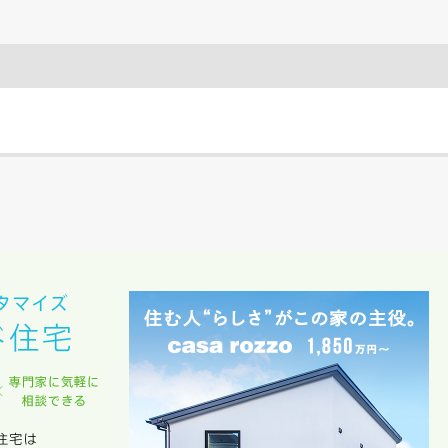
期
族構成
資料請求にあたっての注意事項
社の
プライバシーポリシー
に則って，いただいた情報を利用します。
様からいただいた個人情報を，お客様が指定された専門家へ提供すること、ま
のために利用します。
サービス又は利用契約に関し，お客様に発生した損害について、債務不履行責
の法律上の請求原因の如何を問わず賠償の責任を負わないものとします。
客様が本サービスを利用することにより第三者との間で生じた紛争等について