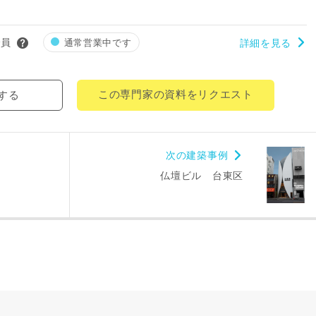
郵便番号
-
会員
通常営業中です
詳細を見る
都道府県
市区町村
この専門家の資料をリクエスト
する
町名
次の建築事例
番地、建物名
仏壇ビル 台東区
により、資料の送付が遅くなったり、送付できない場合があります。
。
閉じる
万円〜