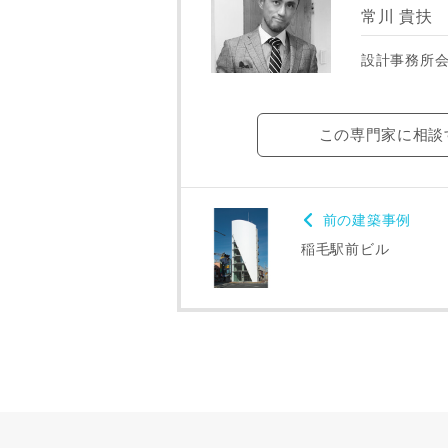
常川 貴扶
ご住所
設計事務所
この専門家に相談
前の建築事例
稲毛駅前ビル
建築予定地
専門家の都合
了承ください
希望の予算