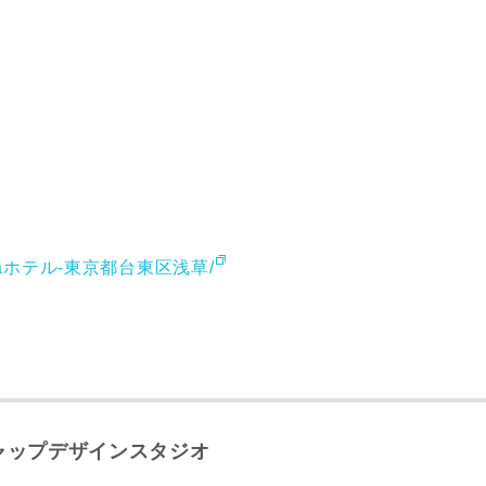
ure/aiiaホテル-東京都台東区浅草/
レス
ャップデザインスタジオ