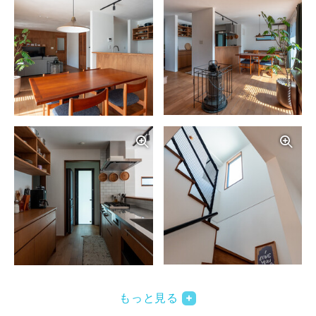
写真を拡大する
写
写真を拡大する
写
もっと見る