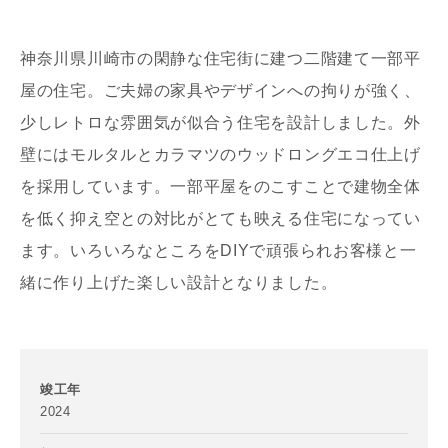
神奈川県川崎市の閑静な住宅街に建つ二階建て一部平
屋の住宅。ご夫婦の家具やデザインへの拘りが強く、
少しレトロな雰囲気が似合う住宅を設計しました。外
壁にはモルタルとカラマツのウッドロングエコ仕上げ
写真を拡大する
写
を採用しています。一部平屋をのこすことで建物全体
を低く抑え空との対比がとても映える住宅になってい
ます。いろいろなところをDIYで頑張られお客様と一
緒に作り上げた楽しい設計となりました。
写真を拡大する
写
竣工年
2024