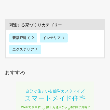
資料請求にあたっての注意事項
関連する家づくりカテゴリー
当社は，当社の
プライバシーポリシー
に則って，いただい
た情報を利用します。
当社はお客様からいただいた個人情報を，お客様が指定され
新築戸建て
インテリア
た専門家へ提供すること、または当社サービスのご案内のた
めに利用します。
エクステリア
当社は、本サービス又は利用契約に関し，お客様に発生した
損害について、債務不履行責任、不法行為責任、その他の法
律上の請求原因の如何を問わず賠償の責任を負わないものと
します。
おすすめ
当社は、お客様が本サービスを利用することにより第三者と
の間で生じた紛争等について一切責任を負わないものとしま
す。
入力内容を送信する