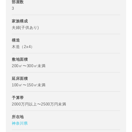
部屋数
3
家族構成
お名前
夫婦(子供あり)
写真を拡大する
構造
木造（2x4）
敷地面積
メールアドレス
200㎡〜300㎡未満
延床面積
100㎡〜150㎡未満
予算帯
ご住所
2000万円以上〜2500万円未満
郵便番号
所在地
-
神奈川県