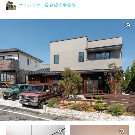
クラシック一級建築士事務所
写真を拡大する
写