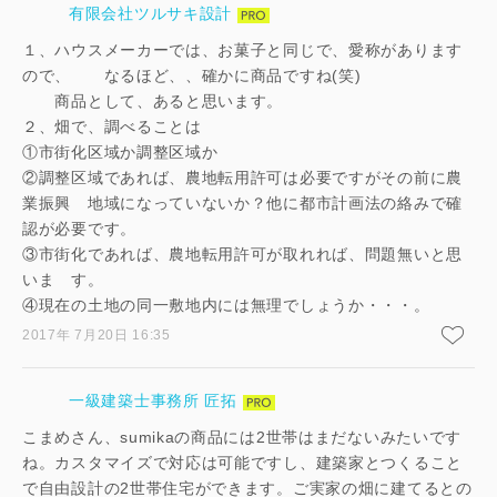
有限会社ツルサキ設計
閉じる
１、ハウスメーカーでは、お菓子と同じで、愛称があります
キャンセル
ので、 なるほど、、確かに商品ですね(笑)
商品として、あると思います。
２、畑で、調べることは
SuMiKaにユーザー登録する
①市街化区域か調整区域か
②調整区域であれば、農地転用許可は必要ですがその前に農
ログイン
業振興 地域になっていないか？他に都市計画法の絡みで確
認が必要です。
③市街化であれば、農地転用許可が取れれば、問題無いと思
いま す。
④現在の土地の同一敷地内には無理でしょうか・・・。
2017年 7月20日 16:35
一級建築士事務所 匠拓
こまめさん、sumikaの商品には2世帯はまだないみたいです
ね。カスタマイズで対応は可能ですし、建築家とつくること
で自由設計の2世帯住宅ができます。ご実家の畑に建てるとの