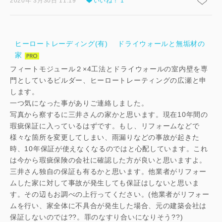
2020年 3月30日 11:19
いいね！ 1
ヒーロートレーディング(有) ドライウォールと無垢材の
家
フィートモジュール２×4工法とドライウォールの室内壁を専
門としているビルダー、ヒーロートレーティングの広瀬と申
します。
一つ気になった事がありご連絡しました。
写真から察するに三井さんの家かと思います。現在10年間の
瑕疵保証に入っているはずです。もし、リフォームなどで
様々な箇所を変更してしまい、雨漏りなどの事故が起きた
時、10年保証が使えなくなるのではと心配しています。これ
は今から瑕疵保険の会社に確認した方が良いと思いますよ。
三井さん独自の保証も有るかと思います。他業者がリフォー
ムした家に対して事故が発生しても保証はしないと思いま
す。その辺もお調べの上行ってください。(他業者がリフォー
ムを行い、家全体に不具合が発生した場合、元の建築会社は
保証しないのでは??。罪のなすり合いになりそう??)