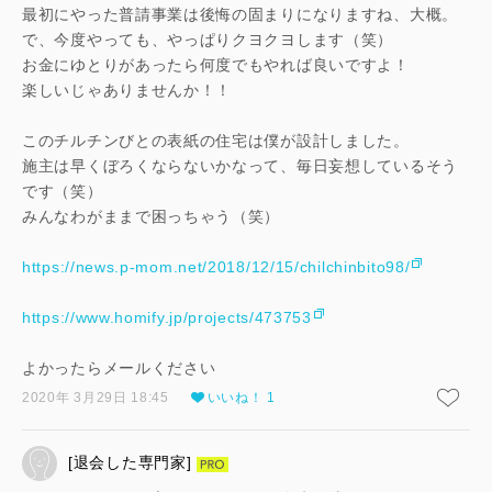
最初にやった普請事業は後悔の固まりになりますね、大概。
キャンセル
で、今度やっても、やっぱりクヨクヨします（笑）
お金にゆとりがあったら何度でもやれば良いですよ！
SuMiKaにユーザー登録する
楽しいじゃありませんか！！
このチルチンびとの表紙の住宅は僕が設計しました。
ログイン
施主は早くぼろくならないかなって、毎日妄想しているそう
です（笑）
みんなわがままで困っちゃう（笑）
https://news.p-mom.net/2018/12/15/chilchinbito98/
https://www.homify.jp/projects/473753
よかったらメールください
2020年 3月29日 18:45
いいね！ 1
[退会した専門家]