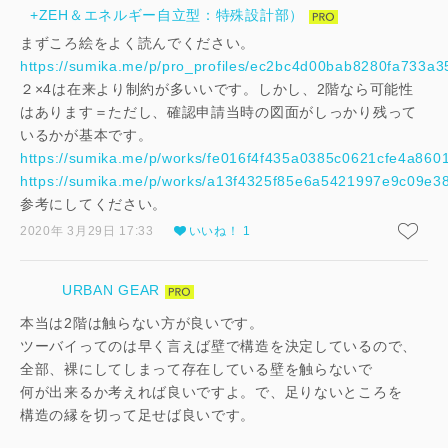
+ZEH＆エネルギー自立型：特殊設計部）
まずころ絵をよく読んでください。
https://sumika.me/p/pro_profiles/ec2bc4d00bab8280fa733a3
２×4は在来より制約が多いいです。しかし、2階なら可能性
はあります＝ただし、確認申請当時の図面がしっかり残って
いるかが基本です。
https://sumika.me/p/works/fe016f4f435a0385c0621cfe4a860
https://sumika.me/p/works/a13f4325f85e6a5421997e9c09e3
参考にしてください。
2020年 3月29日 17:33
いいね！ 1
URBAN GEAR
本当は2階は触らない方が良いです。
ツーバイってのは早く言えば壁で構造を決定しているので、
全部、裸にしてしまって存在している壁を触らないで
何が出来るか考えれば良いですよ。で、足りないところを
構造の縁を切って足せば良いです。
閉じる