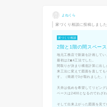
よねくら
家づくり相談に投稿しまし
家づくり相談
2階と1階の間スペー
地元工務店で新築を計画してい
最初は2✖️4工法でした。
間取りが決まり構造計算に出した
来工法に変えて図面を直しても
す。（簡易で3が取れました。
天井は低めを希望してリビングは
ベースは2400となるのでわざ
そして出来上がった図面を見てい