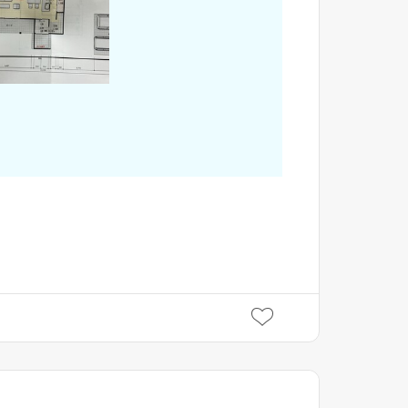
閉じる
閉じる
閉じる
キャンセル
SuMiKaにユーザー登録す
ログイン