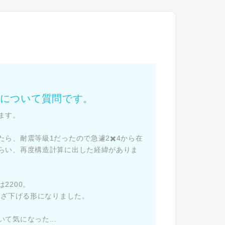
た
スについて質問です。
ます。
ら、耐震等級1だったので急遽2✖️4から在
らい、再度構造計算に出した経緯がありま
）
2200。
わざ下げる形になりました。
て気になった...