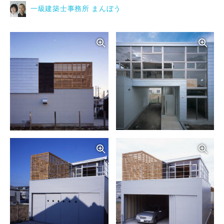
一級建築士事務所 まんぼう
写真を拡大する
写
写真を拡大する
写