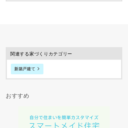
完成希望時期
関連する家づくりカテゴリー
同居する家族構成
新築戸建て
おすすめ
資料請求にあたっての注意事項
当社は，当社の
プライバシーポリシー
に則って，いただい
た情報を利用します。
当社はお客様からいただいた個人情報を，お客様が指定され
た専門家へ提供すること、または当社サービスのご案内のた