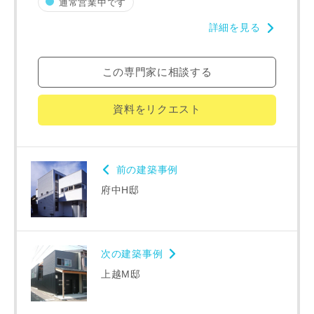
通常営業中です
詳細を見る
番地、建物名
この専門家に相談する
資料をリクエスト
建築予定地
前の建築事例
府中H邸
専門家の都合により、資料の送付が遅くなったり、送付でき
ない場合があります。あらかじめご了承ください。
次の建築事例
希望の予算
閉じる
上越M邸
万円〜
万円