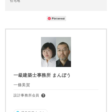
住宅地
メールアドレス
Pinterest
ご住所
郵便番号
-
都道府県
一級建築士事務所 まんぼう
一條美賀
市区町村
設計事務所会員
町名