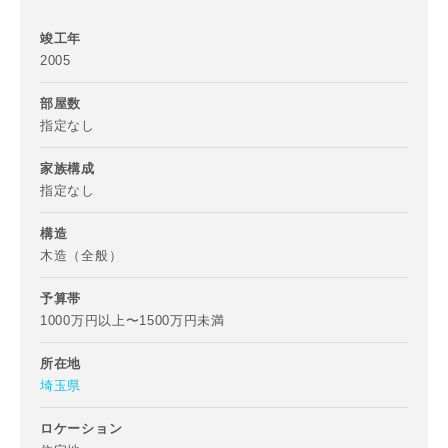
写真を拡大する
写
竣工年
2005
部屋数
指定なし
家族構成
指定なし
写真を拡大する
写
構造
木造（全般）
予算帯
1000万円以上〜1500万円未満
お名前
所在地
埼玉県
ロケーション
写真を拡大する
写