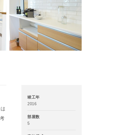
竣工年
2016
階は
部屋数
考
5