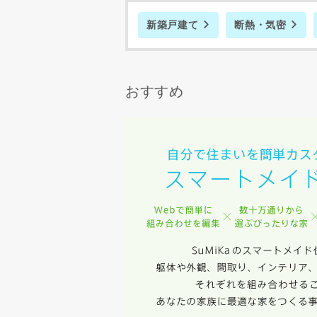
スのご案内
新築戸建て
断熱・気密
当社は、本
任、その他
当社は、お
ないものと
おすすめ