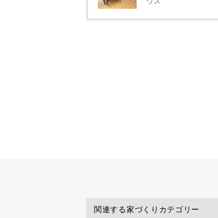
ウス
専門家の都合
了承ください
希望の予算
完成希望時
同居する家
当社は，当
関連する家づくりカテゴリー
当社はお客