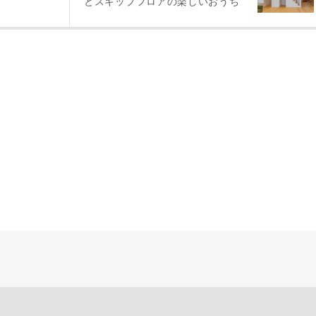
とスキップフロアの楽しいおうち
により、資料の送付が遅くなったり、送付できない場合があります。
。
閉じる
万円〜
期
族構成
資料請求にあたっての注意事項
社の
プライバシーポリシー
に則って，いただいた情報を利用します。
様からいただいた個人情報を，お客様が指定された専門家へ提供すること、ま