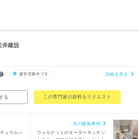
レス
郵便番号
-
松井建設
都道府県
市区町村
通常営業中です
詳細を見る
町名
この専門家の資料をリクエスト
する
番地、建物名
次の建築事例
チュラルハ
ウォルナットのオーダーキッチン