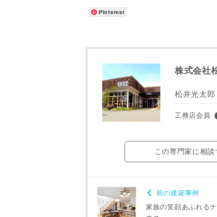
Pinterest
メールアド
ご住所
株式会社
松井光太郎
工務店会員
この専門家に相談
前の建築事例
建築予定地
家族の笑顔あふれるナ