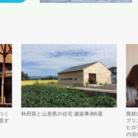
つく
秋田県と山形県の住宅 建築事例6選
廃材
践す
ブリ
ヒロ
の活