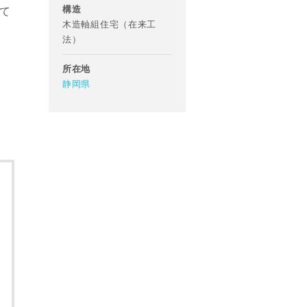
構造
て
木造軸組住宅（在来工
法）
所在地
静岡県