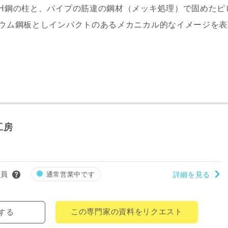
H鋼の柱と、パイプの筋違の鋼材（メッキ処理）で固めたピ
レス
ウム鋼板としインパクトのあるメカニカル的なイメージを表
郵便番号
-
都道府県
市区町村
工房
町名
番地、建物名
会員
通常営業中です
詳細を見る
この専門家の資料をリクエスト
する