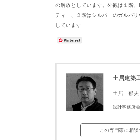
の解放としています。外観は１階、
メールアド
ティー、２階はシルバーのガルバリ
しています
ご住所
Pinterest
土居建築
土居 郁夫
設計事務所
建築予定地
この専門家に相談