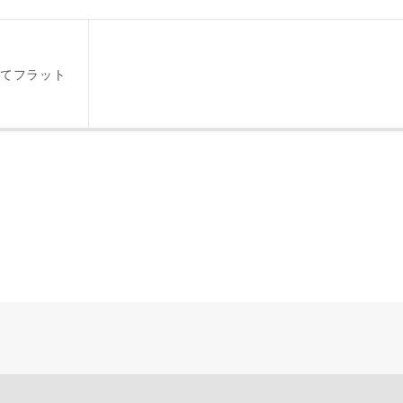
により、資料の送付が遅くなったり、送付できない場合があります。
。
てフラット
閉じる
万円〜
期
族構成
資料請求にあたっての注意事項
社の
プライバシーポリシー
に則って，いただいた情報を利用します。
様からいただいた個人情報を，お客様が指定された専門家へ提供すること、ま