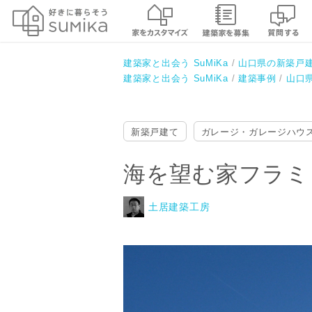
海を望む家フラミンゴハウス
土居建築工房
建築家と出会う SuMiKa
山口県の新築戸
建築家と出会う SuMiKa
建築事例
山口
新築戸建て
ガレージ・ガレージハウ
海を望む家フラミ
土居建築工房