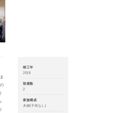
竣工年
2018
ま
部屋数
の
2
り
家族構成
ら
夫婦(子供なし)
り