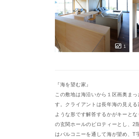
『海を望む家』
この敷地は海沿いから１区画奥まっ
す。クライアントは長年海の見える
ような形です解答するかがキーとな
お名前
の玄関ホールのピロティーとし、2
はバルコニーを通して海が望め、T