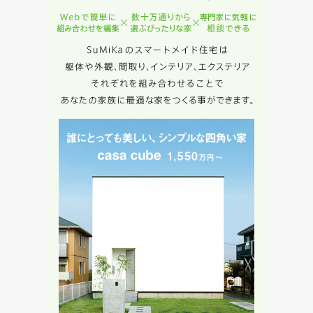
当社は，当社の
プライバシーポリシー
に則って，いただい
た情報を利用します。
当社はお客様からいただいた個人情報を，お客様が指定され
た専門家へ提供すること、または当社サービスのご案内のた
めに利用します。
当社は、本サービス又は利用契約に関し，お客様に発生した
損害について、債務不履行責任、不法行為責任、その他の法
律上の請求原因の如何を問わず賠償の責任を負わないものと
します。
当社は、お客様が本サービスを利用することにより第三者と
の間で生じた紛争等について一切責任を負わないものとしま
す。
入力内容を送信する
キャンセル