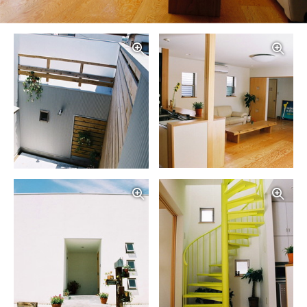
写真を拡大する
写
写真を拡大する
写