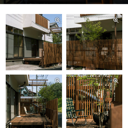
写真を拡大する
写
写真を拡大する
写