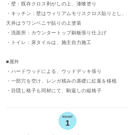
写真を拡大する
写
・壁：既存クロス剥がしの上、漆喰塗り
・キッチン：壁はウィリアムモリスクロス貼りとし、
天井はラワンベニヤ貼りの上塗装
・洗面所：カウンタートップ銅板張り仕上げ
・トイレ：床タイルは、施主自力施工
■屋外
写真を拡大する
写
・ハードウッドによる、ウッドデッキ張り
・一部穴を空け、レンガ積みの基礎に紅葉を移植
・目隠し格子も同材にて、駒返しの縦格子
1
写真を拡大する
写