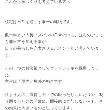
これから家づくりを考えている方へ
住宅は日常を過ごす唯一の建物です。
数十年という長いスパンの日常の中に、ほんの少しで
も非日常を加える事が、
写真を拡大する
写
日々の暮らしを充実させるポイントだと考えていま
す。
その一つの解決策としてウッドデッキを採用しまし
た。
主旨は「屋内と屋外の融合です」
住まう人の、気持ちの上での吸ったり吐いたりや、凝
写真を拡大する
写
り固まった頭の開放に、間接的に寄与しながらも、そ
の効果は大きいものと思っています。