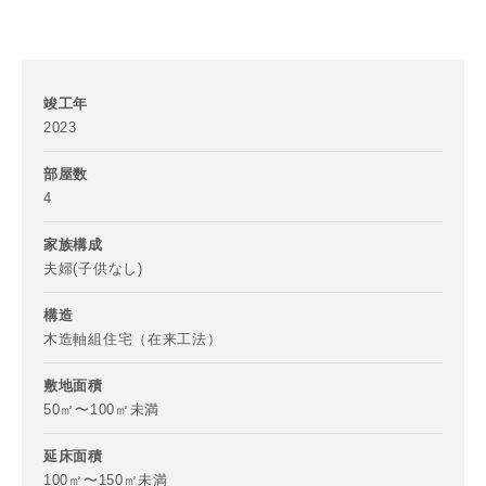
竣工年
2023
部屋数
写真を拡大する
写
4
家族構成
夫婦(子供なし)
構造
木造軸組住宅（在来工法）
敷地面積
写真を拡大する
写
50㎡〜100㎡未満
延床面積
100㎡〜150㎡未満