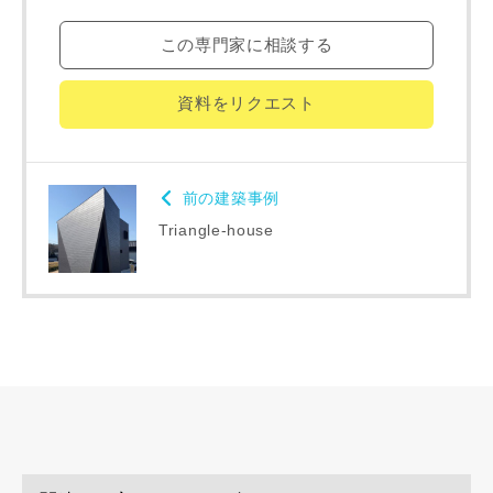
この専門家に相談する
資料をリクエスト
同居する家族構成
前の建築事例
Triangle-house
資料請求にあたっての注意事項
当社は，当社の
プライバシーポリシー
に則って，いただい
た情報を利用します。
当社はお客様からいただいた個人情報を，お客様が指定され
た専門家へ提供すること、または当社サービスのご案内のた
めに利用します。
当社は、本サービス又は利用契約に関し，お客様に発生した
損害について、債務不履行責任、不法行為責任、その他の法
律上の請求原因の如何を問わず賠償の責任を負わないものと