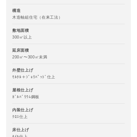
構造
木造軸組住宅（在来工法）
敷地面積
300㎡以上
延床面積
200㎡〜300㎡未満
外壁仕上げ
ﾓﾙﾀﾙ＋ｼﾞｮﾘﾊﾟｯﾄﾞ仕上
お名前
屋根仕上げ
ｶﾞﾙﾊﾞﾘｳﾑ鋼板
内装仕上げ
ｸﾛｽ仕上
メールアドレス
床仕上げ
ﾀｲﾙ仕上