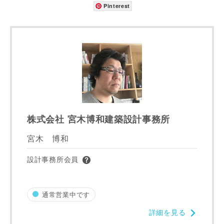
Pinterest
建築予定地
専門家の都合により、資料の送付が遅くなったり、送付でき
ない場合があります。あらかじめご了承ください。
株式会社 宮木博和建築設計事務所
宮木 博和
希望の予算
閉じる
設計事務所会員
万円〜
万円
通常営業中です
完成希望時期
詳細を見る