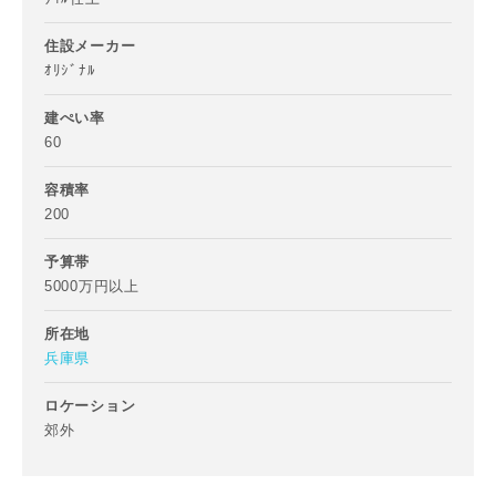
住設メーカー
ｵﾘｼﾞﾅﾙ
ご住所
郵便番号
建ぺい率
60
-
容積率
都道府県
200
予算帯
5000万円以上
市区町村
所在地
兵庫県
町名
ロケーション
郊外
番地、建物名