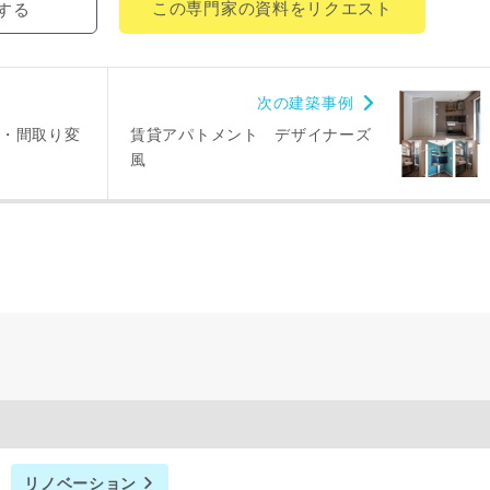
この専門家の資料をリクエスト
する
次の建築事例
レス
・間取り変
賃貸アパトメント デザイナーズ
風
郵便番号
-
都道府県
市区町村
町名
番地、建物名
リノベーション