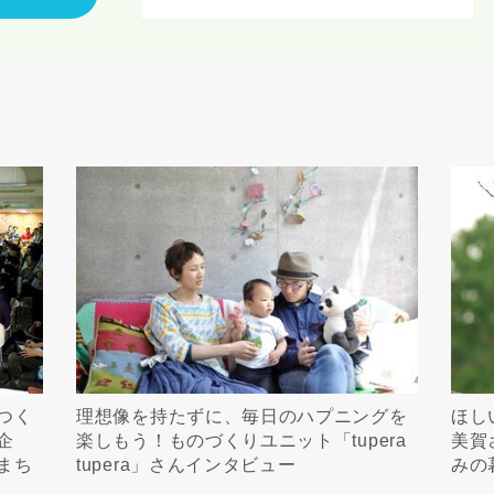
資料請求にあたっての注意事項
社の
プライバシーポリシー
に則って，いただいた情報を利用します。
様からいただいた個人情報を，お客様が指定された専門家へ提供すること、ま
のために利用します。
サービス又は利用契約に関し，お客様に発生した損害について、債務不履行責
の法律上の請求原因の如何を問わず賠償の責任を負わないものとします。
客様が本サービスを利用することにより第三者との間で生じた紛争等について
します。
キャンセル
入力内容を送信する
つく
理想像を持たずに、毎日のハプニングを
ほし
企
楽しもう！ものづくりユニット「tupera
美賀
まち
tupera」さんインタビュー
みの