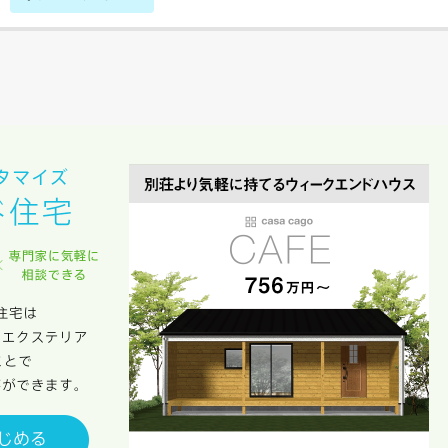
により、資料の送付が遅くなったり、送付できない場合があります。
。
閉じる
万円〜
期
族構成