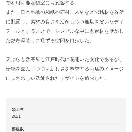
で利用可能な個室にも変容する。
また、日本各地の和紙や石材、木材などの銘材を各所
に配置し、素材の良さを活かしつつ無駄を省いたディ
テールとすることで、シンプルな中にも素材を活かし
た数寄屋造りに通ずる空間を目指した。
写真を拡大する
写
天ぷらも数寄屋も江戸時代に花開いた文化であるが、
伝統を重んじつつも新しさを希求するお店のイメージ
お名前
にふさわしい洗練されたデザインを追求した。
メールアドレス
竣工年
写真を拡大する
2021
部屋数