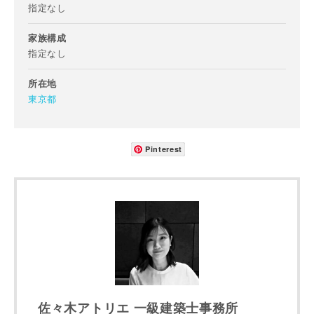
指定なし
ご住所
家族構成
郵便番号
指定なし
-
所在地
東京都
都道府県
Pinterest
市区町村
町名
番地、建物名
佐々木アトリエ 一級建築士事務所