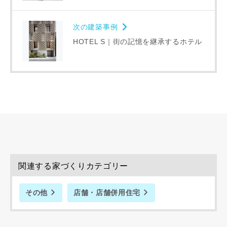
次の建築事例
HOTEL S｜街の記憶を継承するホテル
同居する家族構成
資料請求にあたっての注意事項
当社は，当社の
プライバシーポリシー
に則って，いただい
た情報を利用します。
当社はお客様からいただいた個人情報を，お客様が指定され
関連する家づくりカテゴリー
た専門家へ提供すること、または当社サービスのご案内のた
めに利用します。
当社は、本サービス又は利用契約に関し，お客様に発生した
その他
店舗・店舗併用住宅
損害について、債務不履行責任、不法行為責任、その他の法
律上の請求原因の如何を問わず賠償の責任を負わないものと
します。