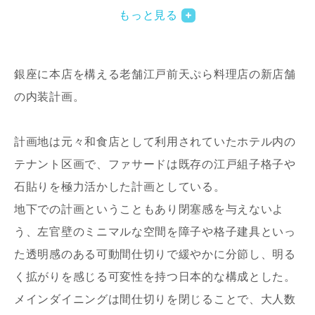
もっと見る
銀座に本店を構える老舗江戸前天ぷら料理店の新店舗
の内装計画。
計画地は元々和食店として利用されていたホテル内の
写真を拡大する
写
テナント区画で、ファサードは既存の江戸組子格子や
石貼りを極力活かした計画としている。
地下での計画ということもあり閉塞感を与えないよ
う、左官壁のミニマルな空間を障子や格子建具といっ
た透明感のある可動間仕切りで緩やかに分節し、明る
く拡がりを感じる可変性を持つ日本的な構成とした。
写真を拡大する
写
メインダイニングは間仕切りを閉じることで、大人数