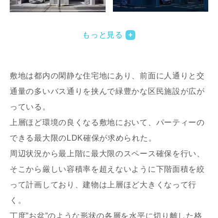
写真を拡大する
写
もっと見る
敷地は都内の閑静な住宅地にあり、前面に人通りと交
通量の多いバス通りを挟んで緑豊かな区民施設が広が
っている。
上層ほど環境の良くなる敷地において、パーティーの
写真を拡大する
写
できる最大限のLDK確保が求められた。
周辺状況から最上階に最大限のスペース確保を行い、
そこから厳しい容積率を超えないように下階面積を絞
って計画しており、建物は上層ほど大きくなって行
く。
丁度”お盆”のような形状の各層を水平に切り離した格