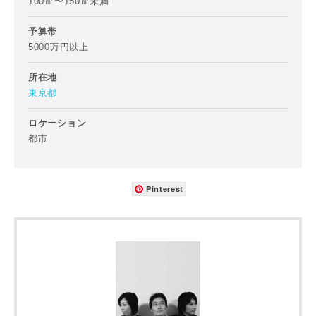
100㎡〜150㎡未満
ご住所
予算帯
郵便番号
5000万円以上
-
所在地
東京都
都道府県
ロケーション
都市
市区町村
Pinterest
町名
番地、建物名