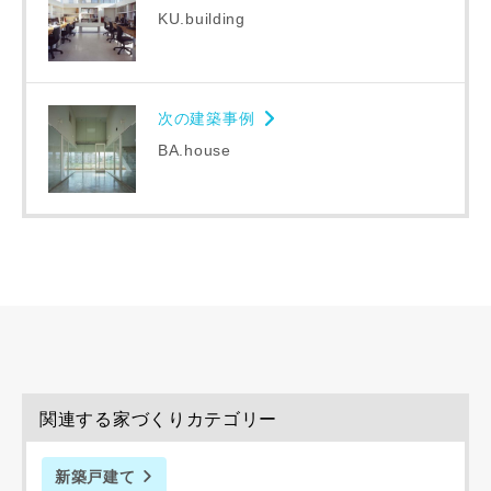
KU.building
同居する家族構成
次の建築事例
BA.house
資料請求にあたっての注意事項
当社は，当社の
プライバシーポリシー
に則って，いただい
た情報を利用します。
当社はお客様からいただいた個人情報を，お客様が指定され
た専門家へ提供すること、または当社サービスのご案内のた
めに利用します。
当社は、本サービス又は利用契約に関し，お客様に発生した
損害について、債務不履行責任、不法行為責任、その他の法
関連する家づくりカテゴリー
律上の請求原因の如何を問わず賠償の責任を負わないものと
します。
当社は、お客様が本サービスを利用することにより第三者と
新築戸建て