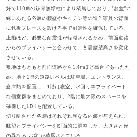
写真を拡大する
写
好で110角の鉄骨無垢柱により積層しており、”お盆”の
縁にあたる各層の腰壁やキッチン等の造作家具の背面
に鉄板ブレースを設ける事で耐震性を確保している。
上階ほど、必要な耐震性が軽減されるため、前面道路
からのプライバシーと合わせて、各層腰壁高さを変化
させている。
敷地はもともと前面道路から1.4mほど高台であったた
写真を拡大する
写
め、地下1階の道路レベルは駐車場、エントランス、
倉庫類を配置し、1階は寝室、水回り等プライベート
な個室群をまとめており、2階に最大限のスペースを
確保したLDKを配置している。
切り離された各層はそれぞれ異なる内装が与えられ、
眺望とプライバシーを断面的に調整した、大きさと形
写真を拡大する
写
の異なる”お盆”が積層されている。