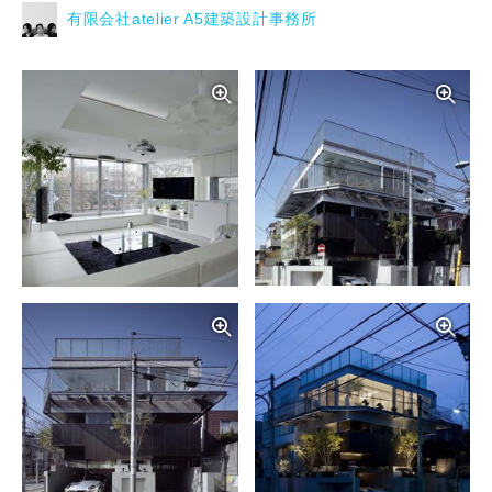
有限会社atelier A5建築設計事務所
写真を拡大する
写
写真を拡大する
写