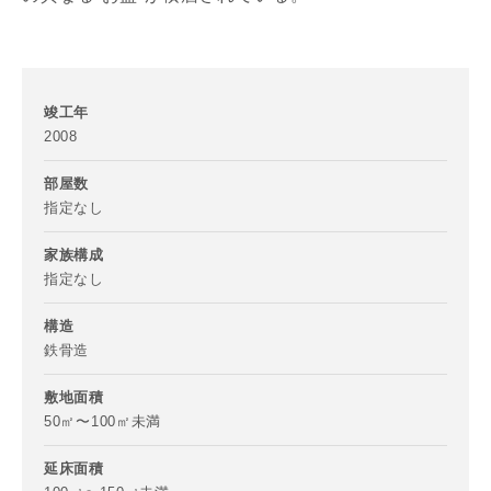
竣工年
2008
部屋数
指定なし
写真を拡大する
写
お名前
家族構成
指定なし
構造
鉄骨造
メールアドレス
敷地面積
50㎡〜100㎡未満
写真を拡大する
延床面積