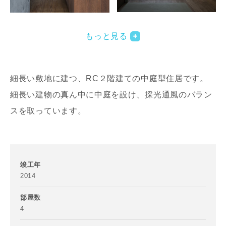
写真を拡大する
写
もっと見る
細長い敷地に建つ、RC２階建ての中庭型住居です。
細長い建物の真ん中に中庭を設け、採光通風のバラン
スを取っています。
写真を拡大する
写
竣工年
2014
部屋数
4