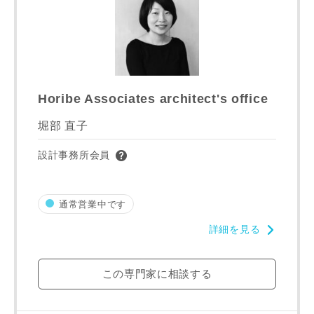
Horibe Associates architect's office
堀部 直子
写真を拡大する
写
設計事務所会員
通常営業中です
詳細を見る
この専門家に相談する