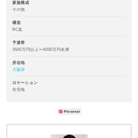
家族構成
写真を拡大する
写
その他
構造
RC造
予算帯
3500万円以上〜4000万円未満
所在地
大阪府
写真を拡大する
写
ロケーション
住宅地
Pinterest
写真を拡大する
写