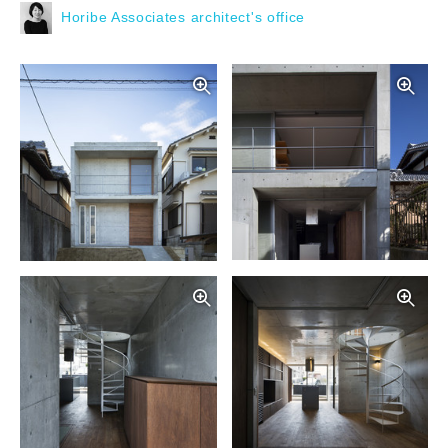
Horibe Associates architect's office
写真を拡大する
写
写真を拡大する
写