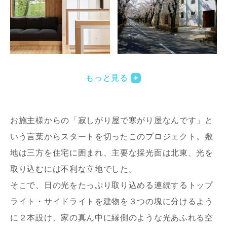
写真を拡大する
写
もっと見る
お施主様からの「寂しがり屋で寒がり屋なんです」と
いう言葉からスタートを切ったこのプロジェクト。敷
地は三方を住宅に囲まれ、主要な採光面は北東、光を
取り込むには不利な立地でした。
写真を拡大する
写
そこで、日の光をたっぷり取り込める連続するトップ
ライト・サイドライトを建物を３つの塊に分けるよう
に２本設け、家の真ん中に縁側のような光あふれる空