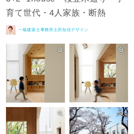
育て世代・4人家族・断熱
一級建築士事務所土田知佳デザイン
写真を拡大する
写
写真を拡大する
写