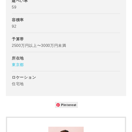
建ぺい率
ご住所
59
郵便番号
写真を拡大する
容積率
-
92
都道府県
予算帯
2500万円以上〜3000万円未満
所在地
東京都
市区町村
ロケーション
住宅地
町名
Pinterest
番地、建物名