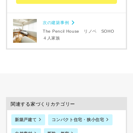
同居する家族構成
次の建築事例
The Pencil House リノベ SOHO
４人家族
資料請求にあたっての注意事項
当社は，当社の
プライバシーポリシー
に則って，いただい
た情報を利用します。
当社はお客様からいただいた個人情報を，お客様が指定され
た専門家へ提供すること、または当社サービスのご案内のた
めに利用します。
当社は、本サービス又は利用契約に関し，お客様に発生した
関連する家づくりカテゴリー
損害について、債務不履行責任、不法行為責任、その他の法
律上の請求原因の如何を問わず賠償の責任を負わないものと
新築戸建て
コンパクト住宅・狭小住宅
します。
当社は、お客様が本サービスを利用することにより第三者と