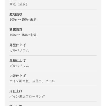
木造（全般）
敷地面積
写真を拡大する
写
100㎡〜150㎡未満
延床面積
100㎡〜150㎡未満
外壁仕上げ
ガルバリウム
お名前
屋根仕上げ
ガルバリウム
写真を拡大する
写
内装仕上げ
メールアドレス
パイン羽目板、珪藻土、タイル
床仕上げ
パイン無垢フローリング