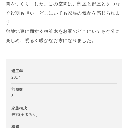
間をつくりました。この空間は、部屋と部屋とをつな
ぐ役割も担い、どこにいても家族の気配を感じられま
す。
写真を拡大する
写
敷地北東に面する桜並木をお家のどこにいても存分に
楽しめ、明るく暖かなお家になりました。
竣工年
2017
写真を拡大する
写
部屋数
3
家族構成
夫婦(子供あり)
構造