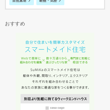
自然素材
断熱・気密
の間で生じた紛争等について一切責任を負わないものとしま
す。
おすすめ
入力内容を送信する
キャンセル