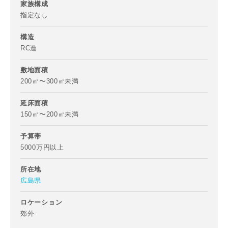
家族構成
指定なし
構造
お名前
RC造
敷地面積
200㎡〜300㎡未満
延床面積
メールアドレス
150㎡〜200㎡未満
予算帯
5000万円以上
所在地
ご住所
広島県
郵便番号
ロケーション
-
郊外