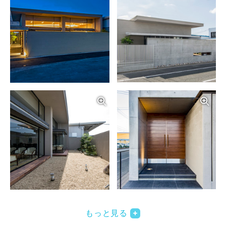
写真を拡大する
写
写真を拡大する
写
もっと見る