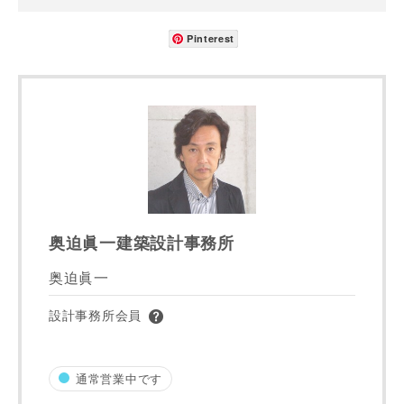
都道府県
Pinterest
市区町村
町名
奥迫眞一建築設計事務所
番地、建物名
奥迫眞一
設計事務所会員
建築予定地
通常営業中です