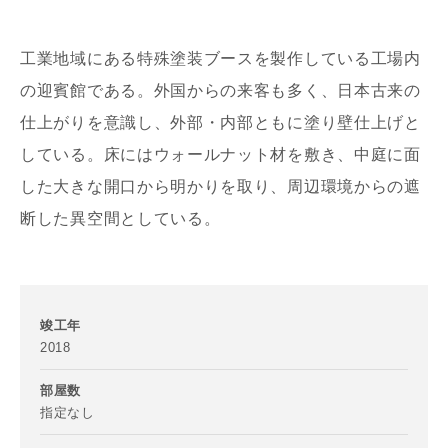
工業地域にある特殊塗装ブースを製作している工場内
の迎賓館である。外国からの来客も多く、日本古来の
仕上がりを意識し、外部・内部ともに塗り壁仕上げと
している。床にはウォールナット材を敷き、中庭に面
写真を拡大する
写
した大きな開口から明かりを取り、周辺環境からの遮
断した異空間としている。
竣工年
2018
写真を拡大する
部屋数
指定なし