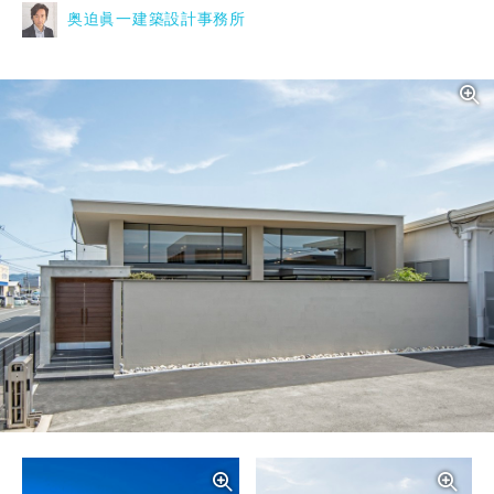
奥迫眞一建築設計事務所
写真を拡大する
写