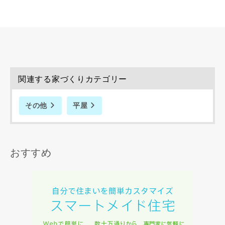
資料請求にあたっての注意事項
当社は，当社の
プライバシーポリシー
に則って，いただい
た情報を利用します。
当社はお客様からいただいた個人情報を，お客様が指定され
関連する家づくりカテゴリー
た専門家へ提供すること、または当社サービスのご案内のた
めに利用します。
その他
平屋
当社は、本サービス又は利用契約に関し，お客様に発生した
損害について、債務不履行責任、不法行為責任、その他の法
律上の請求原因の如何を問わず賠償の責任を負わないものと
します。
おすすめ
当社は、お客様が本サービスを利用することにより第三者と
の間で生じた紛争等について一切責任を負わないものとしま
す。
入力内容を送信する