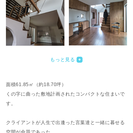
写真を拡大する
写
もっと見る
面積61.85㎡（約18.70坪）
くの字に曲った敷地計画されたコンパクトな住まいで
す。
写真を拡大する
写
クライアントが人生で出逢った言葉達と一緒に暮せる
空間が命題であった。