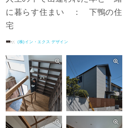
に暮らす住まい ： 下鴨の住
宅
(株)イン・エクス デザイン
写真を拡大する
写
写真を拡大する
写