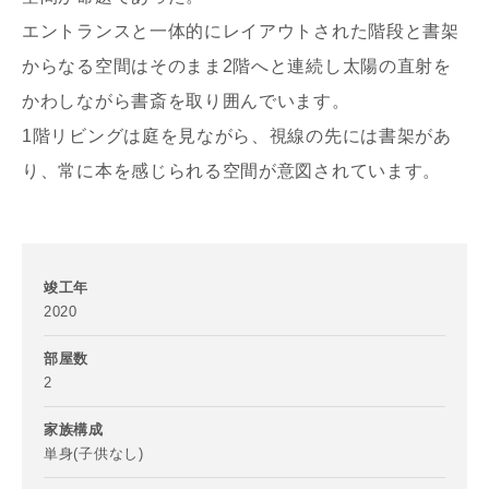
エントランスと一体的にレイアウトされた階段と書架
からなる空間はそのまま2階へと連続し太陽の直射を
かわしながら書斎を取り囲んでいます。
1階リビングは庭を見ながら、視線の先には書架があ
写真を拡大する
写
り、常に本を感じられる空間が意図されています。
竣工年
2020
部屋数
2
写真を拡大する
家族構成
単身(子供なし)