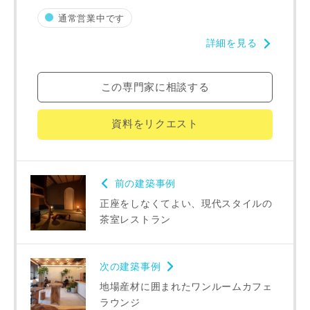
た専門家へ提供すること、または当社サービスのご案内のた
通常営業中です
めに利用します。
当社は、本サービス又は利用契約に関し，お客様に発生した
詳細を見る
損害について、債務不履行責任、不法行為責任、その他の法
律上の請求原因の如何を問わず賠償の責任を負わないものと
します。
この専門家に相談する
当社は、お客様が本サービスを利用することにより第三者と
の間で生じた紛争等について一切責任を負わないものとしま
資料をリクエスト
す。
前の建築事例
入力内容を送信する
正座をしなくてよい、現代スタイルの
茶室レストラン
キャンセル
次の建築事例
地場産材に囲まれたワンルームカフェ
ラウンジ