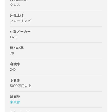
クロス
町名
床仕上げ
フローリング
番地、建物名
住設メーカー
Lixil
建ぺい率
70
建築予定地
容積率
240
予算帯
専門家の都合により、資料の送付が遅くなったり、送付でき
5000万円以上
ない場合があります。あらかじめご了承ください。
所在地
希望の予算
閉じる
東京都
万円〜
万円