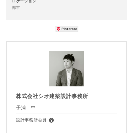
ロケーション
都市
完成希望時期
Pinterest
同居する家族構成
株式会社シオ建築設計事務所
子浦 中
資料請求にあたっての注意事項
当社は，当社の
プライバシーポリシー
に則って，いただい
設計事務所会員
た情報を利用します。
当社はお客様からいただいた個人情報を，お客様が指定され