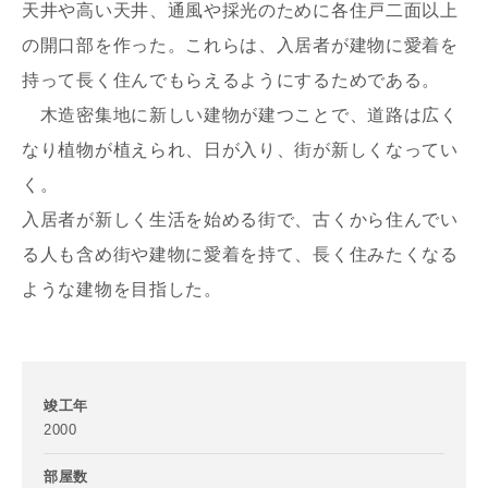
天井や高い天井、通風や採光のために各住戸二面以上
の開口部を作った。これらは、入居者が建物に愛着を
持って長く住んでもらえるようにするためである。
木造密集地に新しい建物が建つことで、道路は広く
なり植物が植えられ、日が入り、街が新しくなってい
写真を拡大する
写
く。
入居者が新しく生活を始める街で、古くから住んでい
る人も含め街や建物に愛着を持て、長く住みたくなる
ような建物を目指した。
写真を拡大する
写
竣工年
お名前
2000
部屋数