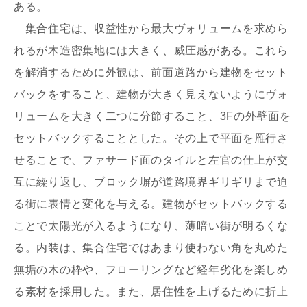
ある。
集合住宅は、収益性から最大ヴォリュームを求めら
れるが木造密集地には大きく、威圧感がある。これら
を解消するために外観は、前面道路から建物をセット
バックをすること、建物が大きく見えないようにヴォ
リュームを大きく二つに分節すること、3Fの外壁面を
写真を拡大する
写
セットバックすることとした。その上で平面を雁行さ
せることで、ファサード面のタイルと左官の仕上が交
互に繰り返し、ブロック塀が道路境界ギリギリまで迫
る街に表情と変化を与える。建物がセットバックする
ことで太陽光が入るようになり、薄暗い街が明るくな
る。内装は、集合住宅ではあまり使わない角を丸めた
写真を拡大する
写
無垢の木の枠や、フローリングなど経年劣化を楽しめ
る素材を採用した。また、居住性を上げるために折上