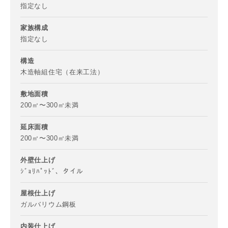
指定なし
メールアドレス
家族構成
指定なし
構造
写真を拡大する
写
木造軸組住宅（在来工法）
ご住所
敷地面積
200㎡〜300㎡未満
郵便番号
-
延床面積
200㎡〜300㎡未満
都道府県
外壁仕上げ
ｼﾞｮﾘﾊﾟｯﾄﾞ、タイル
写真を拡大する
写
屋根仕上げ
市区町村
ガルバリウム鋼板
内装仕上げ