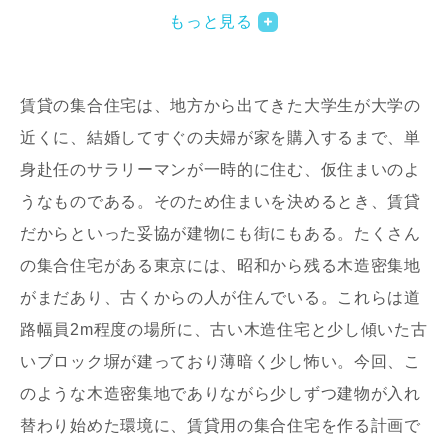
もっと見る
賃貸の集合住宅は、地方から出てきた大学生が大学の
近くに、結婚してすぐの夫婦が家を購入するまで、単
身赴任のサラリーマンが一時的に住む、仮住まいのよ
うなものである。そのため住まいを決めるとき、賃貸
写真を拡大する
写
だからといった妥協が建物にも街にもある。たくさん
の集合住宅がある東京には、昭和から残る木造密集地
がまだあり、古くからの人が住んでいる。これらは道
路幅員2m程度の場所に、古い木造住宅と少し傾いた古
いブロック塀が建っており薄暗く少し怖い。今回、こ
のような木造密集地でありながら少しずつ建物が入れ
写真を拡大する
写
替わり始めた環境に、賃貸用の集合住宅を作る計画で