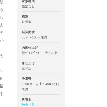
家族構成
助
指定なし
う
構造
し
鉄骨造
え
延床面積
の
50㎡〜100㎡未満
か
内装仕上げ
壁ｼﾞｮﾘﾊﾟｯﾄﾞ、天井杉板
を
床仕上げ
三和土
ン
用
予算帯
3500万円以上〜4000万円
幅
未満
る
所在地
神奈川県