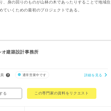
り、身の回りのものが山林の木であったりすることで地域住
により、資料の送付が遅くなったり、送付できない場合があります。
。
めていくための最初のプロジェクトである。
閉じる
万円〜
期
シオ建築設計事務所
会員
通常営業中です
詳細を見る
族構成
この専門家の資料をリクエスト
する
資料請求にあたっての注意事項
社の
プライバシーポリシー
に則って，いただいた情報を利用します。
様からいただいた個人情報を，お客様が指定された専門家へ提供すること、ま