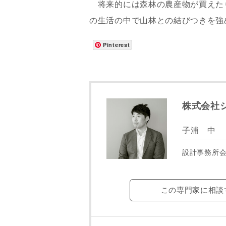
将来的には森林の農産物が買えた
専門家の都合
了承ください
の生活の中で山林との結びつきを強
Pinterest
希望の予算
完成希望時
株式会社
子浦 中
設計事務所
同居する家
この専門家に相談
当社は，当
当社はお客