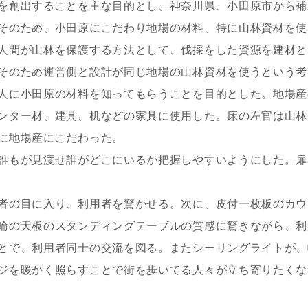
を創出することを主な目的とし、神奈川県、小田原市から補
レス
そのため、小田原にこだわり地場の材料、特に山林資材を使
人間が山林を保護する方法として、伐採をした資源を建材と
そのため運営側と設計が同じ地場の山林資材を使うという考
郵便番号
-
人に小田原の材料を知ってもらうことを目的とした。地場産
都道府県
ンター材、建具、机などの家具に使用した。床の左官は山林
に地場産にこだわった。
市区町村
誰もが見渡せ誰がどこにいるか把握しやすいようにした。扉
町名
者の目に入り、利用者を驚かせる。次に、皮付一枚板のカウ
番地、建物名
輪の天板のスタンディングテーブルの質感に驚きながら、利
とで、利用者同士の交流を図る。またシーリングライトが、
ジを暖かく照らすことで街を歩いてる人々が立ち寄りたくな