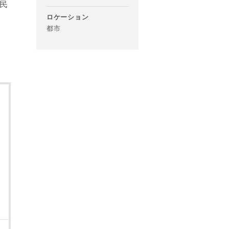
民
あらかじめご
ロケーション
都市
万円
たは当社サービ