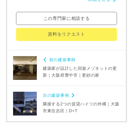
完成希望時期
この専門家に相談する
資料をリクエスト
前の建築事例
同居する家族構成
建築家が設計した回遊メゾネットの更
新｜大阪府豊中市｜更紗の家
次の建築事例
資料請求にあたっての注意事項
隣接する2つの賃貸ハイツの外構｜大阪
市東住吉区｜D+T
当社は，当社の
プライバシーポリシー
に則って，いただい
た情報を利用します。
当社はお客様からいただいた個人情報を，お客様が指定され
た専門家へ提供すること、または当社サービスのご案内のた