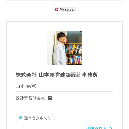
町名
Pinterest
番地、建物名
建築予定地
株式会社 山本嘉寛建築設計事務所
山本 嘉寛
専門家の都合により、資料の送付が遅くなったり、送付でき
ない場合があります。あらかじめご了承ください。
設計事務所会員
希望の予算
閉じる
通常営業中です
万円〜
万円
詳細を見る