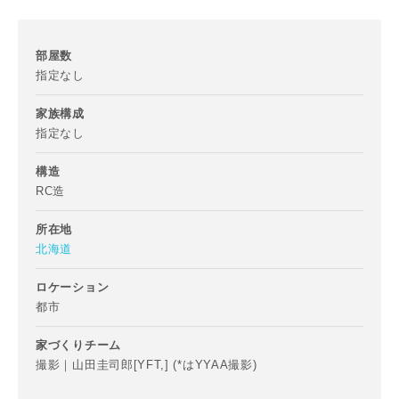
メールアドレス
部屋数
指定なし
家族構成
指定なし
ご住所
郵便番号
構造
RC造
-
所在地
都道府県
北海道
ロケーション
都市
市区町村
家づくりチーム
撮影｜山田圭司郎[YFT,] (*はYYAA撮影)