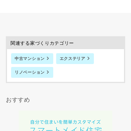
めに利用します。
当社は、本サービス又は利用契約に関し，お客様に発生した
損害について、債務不履行責任、不法行為責任、その他の法
律上の請求原因の如何を問わず賠償の責任を負わないものと
します。
当社は、お客様が本サービスを利用することにより第三者と
関連する家づくりカテゴリー
の間で生じた紛争等について一切責任を負わないものとしま
す。
中古マンション
エクステリア
リノベーション
入力内容を送信する
キャンセル
おすすめ