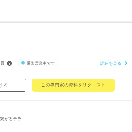
レス
郵便番号
-
都道府県
市区町村
会員
通常営業中です
詳細を見る
町名
この専門家の資料をリクエスト
する
番地、建物名
繋がるテラ
により、資料の送付が遅くなったり、送付できない場合があります。