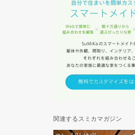
当社は、本
任、その他
当社は、お
ないものと
関連するスミカマガジン