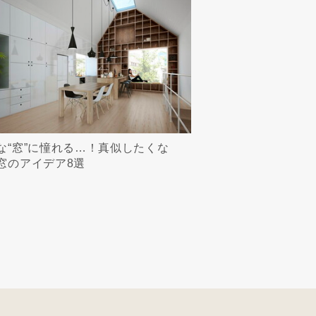
な“窓”に憧れる…！真似したくな
窓のアイデア8選