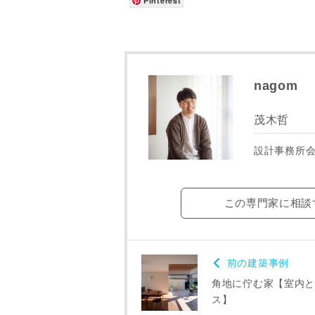
メールアド
Pinterest
ご住所
nagom
茂木哲
設計事務所
この専門家に相談
前の建築事例
建築予定地
角地に佇む家【室内と
ス】
専門家の都合