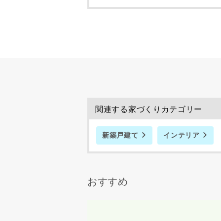
了承ください
希望の予算
完成希望時
関連する家づくりカテゴリー
新築戸建て
インテリア
同居する家
おすすめ
当社は，当
当社はお客
スのご案内