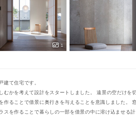
戸建て住宅です。
しむかを考えて設計をスタートしました。 遠景の空だけを
を作ることで借景に奥行きを与えることを意識しました。 
ラスを作ることで暮らしの一部を借景の中に溶け込ませる計