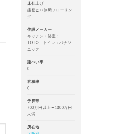
床仕上げ
能登ヒバ無垢フローリン
グ
住設メーカー
キッチン・浴室：
TOTO、トイレ：パナソ
ニック
建ぺい率
0
容積率
0
予算帯
700万円以上〜1000万円
未満
所在地
大阪府