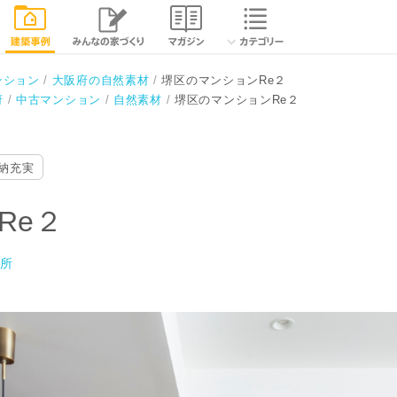
閉じる
ンション
大阪府の自然素材
堺区のマンションRe２
府
中古マンション
自然素材
堺区のマンションRe２
納充実
Re２
務所