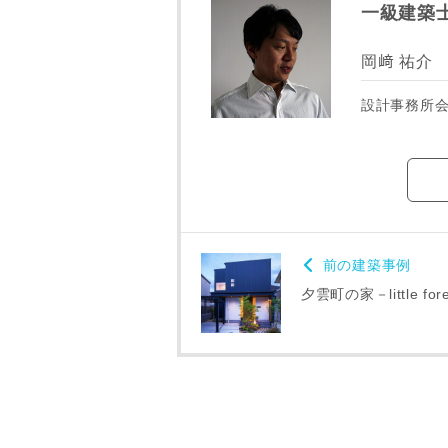
一級建築
岡﨑 祐介
設計事務所
前の建築事例
夕雲町の家－little for