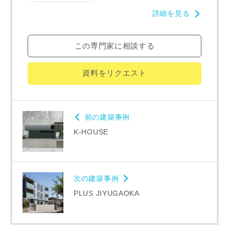
建築予定地
詳細を見る
この専門家に相談する
専門家の都合により、資料の送付が遅くなったり、送付でき
ない場合があります。あらかじめご了承ください。
資料をリクエスト
希望の予算
閉じる
万円〜
万円
前の建築事例
K-HOUSE
完成希望時期
次の建築事例
PLUS JIYUGAOKA