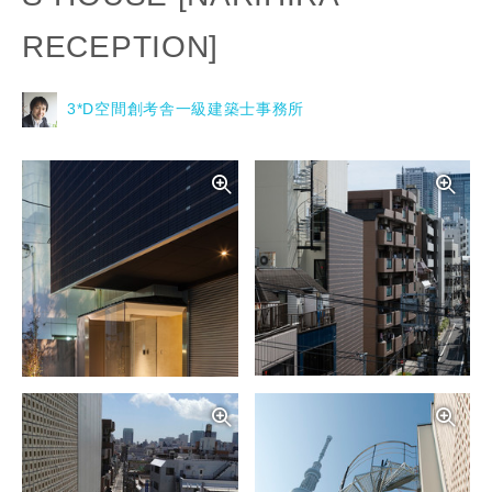
RECEPTION]
3*D空間創考舎一級建築士事務所
写真を拡大する
写
写真を拡大する
写