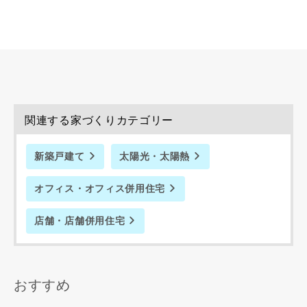
同居する家族構成
資料請求にあたっての注意事項
当社は，当社の
プライバシーポリシー
に則って，いただい
関連する家づくりカテゴリー
た情報を利用します。
当社はお客様からいただいた個人情報を，お客様が指定され
新築戸建て
太陽光・太陽熱
た専門家へ提供すること、または当社サービスのご案内のた
めに利用します。
オフィス・オフィス併用住宅
当社は、本サービス又は利用契約に関し，お客様に発生した
損害について、債務不履行責任、不法行為責任、その他の法
律上の請求原因の如何を問わず賠償の責任を負わないものと
店舗・店舗併用住宅
します。
当社は、お客様が本サービスを利用することにより第三者と
の間で生じた紛争等について一切責任を負わないものとしま
す。
おすすめ