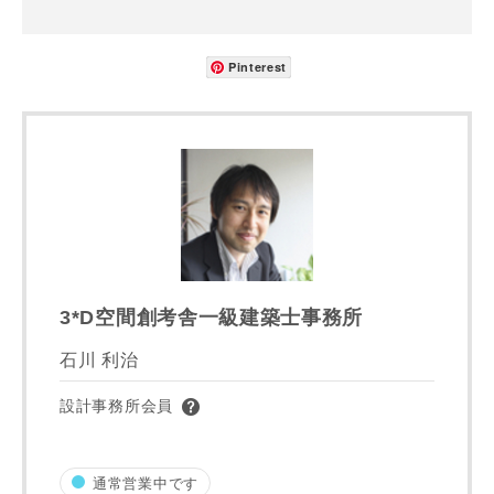
-
Pinterest
都道府県
市区町村
町名
3*D空間創考舎一級建築士事務所
石川 利治
番地、建物名
設計事務所会員
通常営業中です