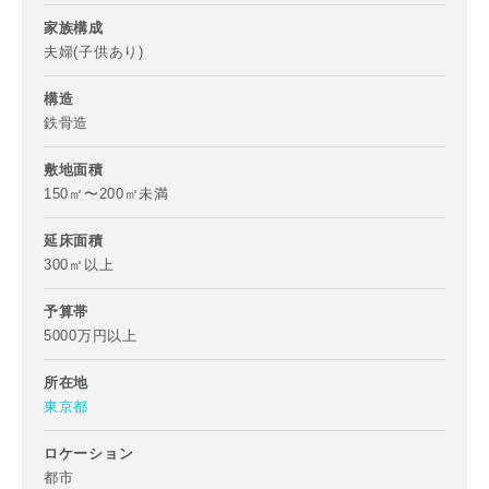
家族構成
夫婦(子供あり)
構造
鉄骨造
お名前
敷地面積
150㎡〜200㎡未満
延床面積
300㎡以上
メールアドレス
予算帯
5000万円以上
所在地
東京都
ご住所
ロケーション
郵便番号
都市