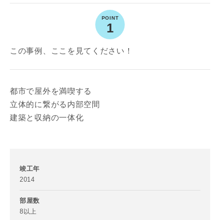
1
写真を拡大する
写
この事例、ここを見てください！
都市で屋外を満喫する
立体的に繋がる内部空間
建築と収納の一体化
写真を拡大する
写
竣工年
2014
部屋数
8以上