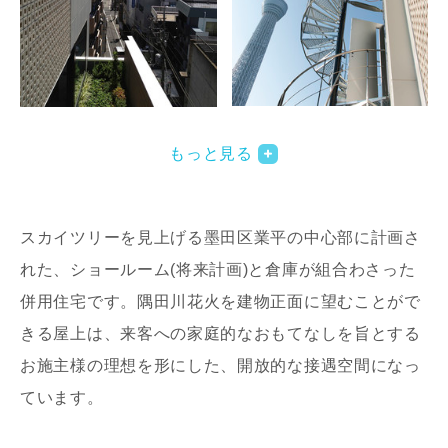
写真を拡大する
写
もっと見る
スカイツリーを見上げる墨田区業平の中心部に計画さ
れた、ショールーム(将来計画)と倉庫が組合わさった
併用住宅です。隅田川花火を建物正面に望むことがで
きる屋上は、来客への家庭的なおもてなしを旨とする
写真を拡大する
写
お施主様の理想を形にした、開放的な接遇空間になっ
ています。