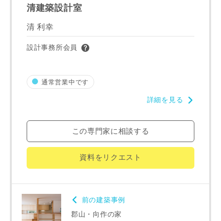
清建築設計室
清 利幸
建築予定地
設計事務所会員
専門家の都合により、資料の送付が遅くなったり、送付でき
通常営業中です
ない場合があります。あらかじめご了承ください。
詳細を見る
希望の予算
閉じる
この専門家に相談する
万円〜
万円
資料をリクエスト
完成希望時期
前の建築事例
郡山・向作の家