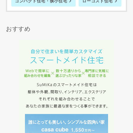
コンパクト住宅・狭小住宅
ローコスト住宅
の間で生じた紛争等について一切責任を負わないものとしま
す。
おすすめ
入力内容を送信する
キャンセル