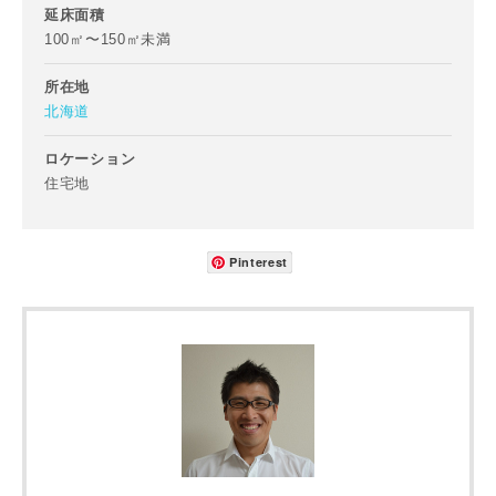
ご住所
延床面積
100㎡〜150㎡未満
郵便番号
所在地
-
北海道
都道府県
ロケーション
住宅地
市区町村
Pinterest
町名
番地、建物名