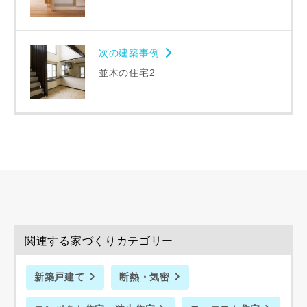
同居する家族構成
次の建築事例
並木の住宅2
資料請求にあたっての注意事項
当社は，当社の
プライバシーポリシー
に則って，いただい
た情報を利用します。
当社はお客様からいただいた個人情報を，お客様が指定され
た専門家へ提供すること、または当社サービスのご案内のた
めに利用します。
当社は、本サービス又は利用契約に関し，お客様に発生した
関連する家づくりカテゴリー
損害について、債務不履行責任、不法行為責任、その他の法
律上の請求原因の如何を問わず賠償の責任を負わないものと
新築戸建て
断熱・気密
します。
当社は、お客様が本サービスを利用することにより第三者と