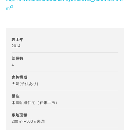
m
竣工年
2014
写真を拡大する
写
部屋数
お名前
4
家族構成
夫婦(子供あり)
構造
メールアドレス
木造軸組住宅（在来工法）
写真を拡大する
敷地面積
200㎡〜300㎡未満