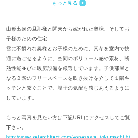
もっと見る
山形出身の旦那様と関東から嫁がれた奥様、そしてお
子様のための住宅。
雪に不慣れな奥様とお子様のために、真冬を室内で快
適に過ごせるように、空間のボリューム感や素材、断
写真を拡大する
写
熱性能並びに暖房設備を厳選しています。子供部屋と
なる２階のフリースペースを吹き抜けを介して１階キ
ッチンと繋ぐことで、親子の気配を感じあえるように
しています。
もっと写真を見たい方は下記URLにアクセスしてご覧
写真を拡大する
写
下さい。
http://www.seiarchitect.com/yonezawa_tokumachi.ht