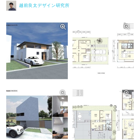
越前良太デザイン研究所
写真を拡大する
写
写真を拡大する
写