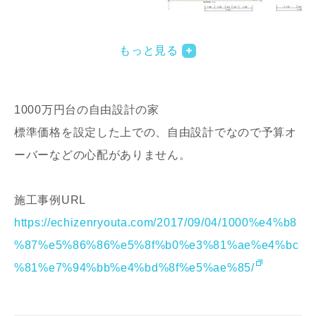
写真を拡大する
写
もっと見る
1000万円台の自由設計の家
標準価格を設定した上での、自由設計でなので予算オ
ーバーなどの心配がありません。
施工事例URL
https://echizenryouta.com/2017/09/04/1000%e4%b8
%87%e5%86%86%e5%8f%b0%e3%81%ae%e4%bc
%81%e7%94%bb%e4%bd%8f%e5%ae%85/