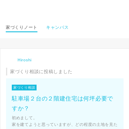
家づくりノート
キャンバス
Hiroshi
家づくり相談に投稿しました
閉じる
閉じる
閉じる
家づくり相談
キャンセル
駐車場２台の２階建住宅は何坪必要で
すか？
SuMiKaにユーザー登録する
初めまして。
家を建てようと思っていますが、どの程度の土地を見た
ログイン