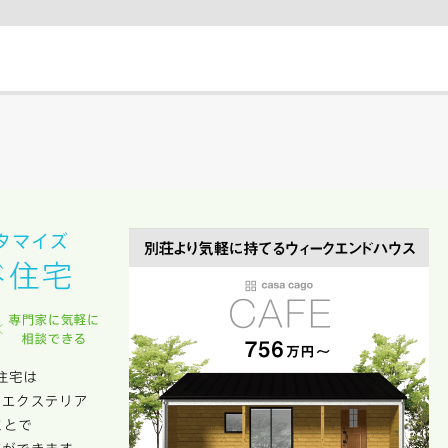
により、資料の送付が遅くなったり、送付できない場合があります。
。
閉じる
万円〜
期
族構成