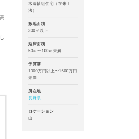
木造軸組住宅（在来工
法）
高
敷地面積
300㎡以上
し
延床面積
50㎡〜100㎡未満
予算帯
1000万円以上〜1500万円
未満
所在地
長野県
ロケーション
山