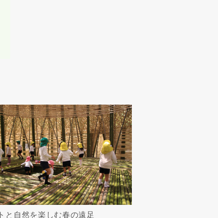
たは当社サービ
任、不法行為責
一切責任を負わ
トと自然を楽しむ春の遠足