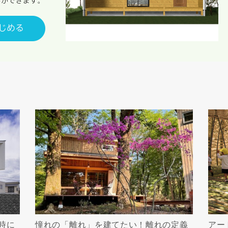
資料請求にあたっての注意事項
社の
プライバシーポリシー
に則って，いただいた情報を利用します。
様からいただいた個人情報を，お客様が指定された専門家へ提供すること、ま
のために利用します。
サービス又は利用契約に関し，お客様に発生した損害について、債務不履行責
の法律上の請求原因の如何を問わず賠償の責任を負わないものとします。
客様が本サービスを利用することにより第三者との間で生じた紛争等について
します。
キャンセル
入力内容を送信する
時に
憧れの「離れ」を建てたい！離れの定義
アー