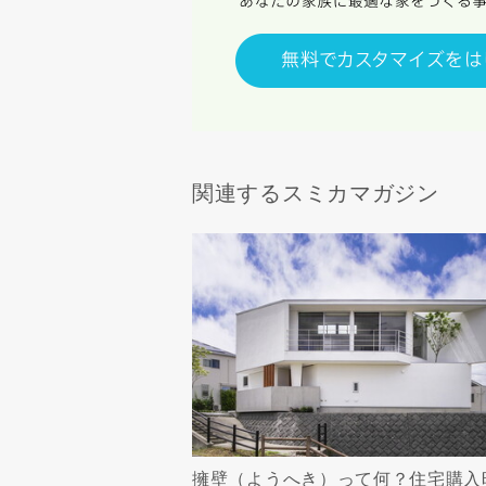
当社は，当
当社はお客
スのご案内
当社は、本
任、その他
当社は、お
関連するスミカマガジン
ないものと
擁壁（ようへき）って何？住宅購入