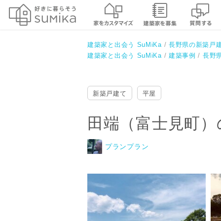
田端（富士見町）の家
プランプラン
建築家と出会う SuMiKa
長野県の新築戸
建築家と出会う SuMiKa
建築事例
長野
新築戸建て
平屋
田端（富士見町）
プランプラン