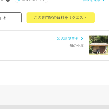
この専門家の資料をリクエスト
する
レス
次の建築事例
畑の小屋
郵便番号
-
都道府県
市区町村
町名
番地、建物名