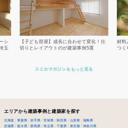
ーシ
【子ども部屋】成長に合わせて変化！仕
材料
埼玉
切りとレイアウトのが建築事例5選
つく
スミカマガジンをもっと見る
エリアから建築事例と建築家を探す
北海道
青森県
岩手県
宮城県
秋田県
山形県
福島県
茨城県
栃木県
群馬県
埼玉県
千葉県
東京都
神奈川県