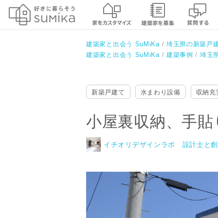
小屋裏収納、手貼りモザイクタイ
イチオリデザインラボ 設計士と創る
建築家と出会う SuMiKa
埼玉県の新築戸
建築家と出会う SuMiKa
建築事例
埼玉
新築戸建て
水まわり設備
収納充
小屋裏収納、手貼
イチオリデザインラボ 設計士と