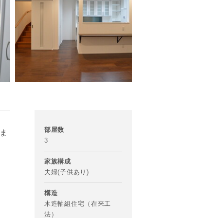
部屋数
ま
3
家族構成
夫婦(子供あり)
構造
木造軸組住宅（在来工
法）