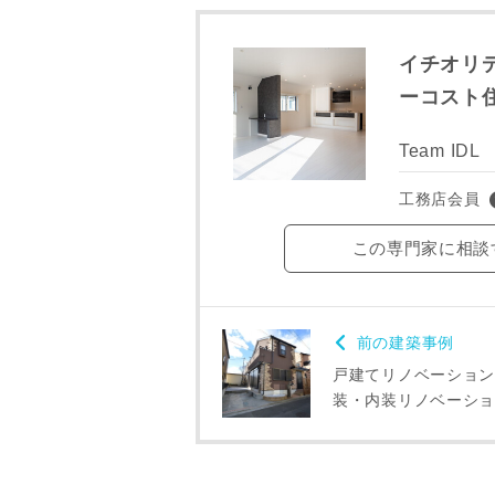
ご住所
イチオリ
ーコスト
Team IDL
工務店会員
この専門家に相談
前の建築事例
戸建てリノベーショ
建築予定地
装・内装リノベーシ
専門家の都合
了承ください