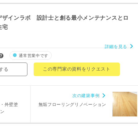
郵便番号
デザインラボ 設計士と創る最小メンテナンスとロ
-
住宅
都道府県
詳細を見る
市区町村
通常営業中です
町名
この専門家の資料をリクエスト
する
番地、建物名
次の建築事例
ン・外壁塗
無垢フローリングリノベーション
ョン
により、資料の送付が遅くなったり、送付できない場合があります。
。