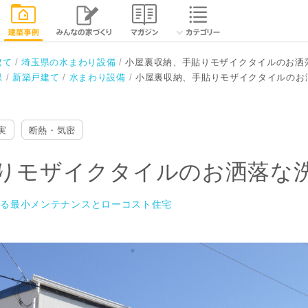
ルのお洒落な洗面がある家
相談する
最小メンテナンスとローコスト住宅
閉じる
建て
埼玉県の水まわり設備
小屋裏収納、手貼りモザイクタイルのお洒
県
新築戸建て
水まわり設備
小屋裏収納、手貼りモザイクタイルのお
実
断熱・気密
りモザイクタイルのお洒落な
創る最小メンテナンスとローコスト住宅