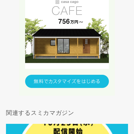
写真を拡大する
写
写真を拡大する
写
関連するスミカマガジン