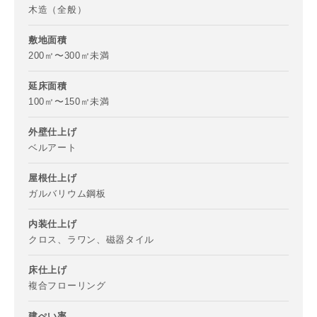
木造（全般）
敷地面積
200㎡〜300㎡未満
延床面積
100㎡〜150㎡未満
写真を拡大する
写
外壁仕上げ
ベルアート
屋根仕上げ
ガルバリウム鋼板
内装仕上げ
クロス、ラワン、磁器タイル
写真を拡大する
写
床仕上げ
複合フローリング
建ぺい率