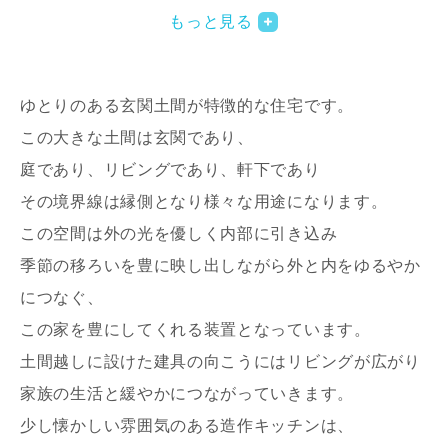
もっと見る
ゆとりのある玄関土間が特徴的な住宅です。
この大きな土間は玄関であり、
庭であり、リビングであり、軒下であり
その境界線は縁側となり様々な用途になります。
写真を拡大する
写
この空間は外の光を優しく内部に引き込み
季節の移ろいを豊に映し出しながら外と内をゆるやか
につなぐ、
この家を豊にしてくれる装置となっています。
土間越しに設けた建具の向こうにはリビングが広がり
家族の生活と緩やかにつながっていきます。
写真を拡大する
写
少し懐かしい雰囲気のある造作キッチンは、