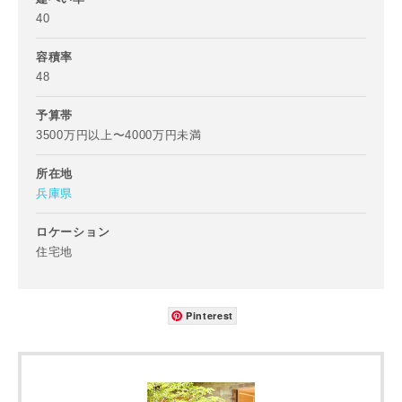
40
容積率
48
予算帯
写真を拡大する
写
3500万円以上〜4000万円未満
所在地
兵庫県
ロケーション
住宅地
写真を拡大する
写
Pinterest