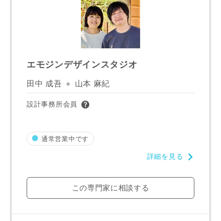
写真を拡大する
写
エモジンデザインスタジオ
田中 成吾 ＋ 山本 麻紀
設計事務所会員
通常営業中です
詳細を見る
写真を拡大する
写
この専門家に相談する