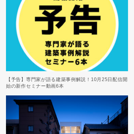
写真を拡大する
写
写真を拡大する
写
【予告】専門家が語る建築事例解説！10月25日配信開
始の新作セミナー動画6本