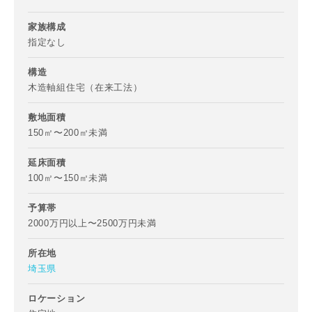
メールアドレス
家族構成
指定なし
構造
木造軸組住宅（在来工法）
ご住所
敷地面積
郵便番号
150㎡〜200㎡未満
-
延床面積
100㎡〜150㎡未満
都道府県
予算帯
2000万円以上〜2500万円未満
市区町村
所在地
埼玉県
ロケーション
町名