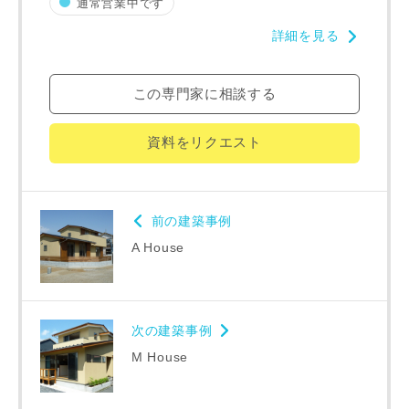
通常営業中です
詳細を見る
完成希望時期
この専門家に相談する
資料をリクエスト
同居する家族構成
前の建築事例
A House
資料請求にあたっての注意事項
次の建築事例
当社は，当社の
プライバシーポリシー
に則って，いただい
た情報を利用します。
M House
当社はお客様からいただいた個人情報を，お客様が指定され
た専門家へ提供すること、または当社サービスのご案内のた