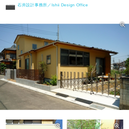
石井設計事務所／Ishii Design Office
写真を拡大する
写