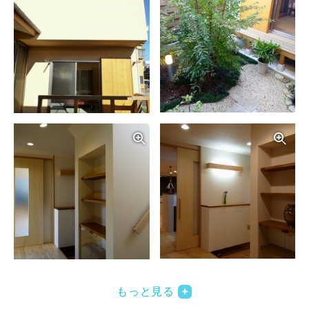
写真を拡大する
写
写真を拡大する
写
もっと見る