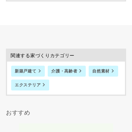
めに利用します。
当社は、本サービス又は利用契約に関し，お客様に発生した
損害について、債務不履行責任、不法行為責任、その他の法
律上の請求原因の如何を問わず賠償の責任を負わないものと
します。
当社は、お客様が本サービスを利用することにより第三者と
の間で生じた紛争等について一切責任を負わないものとしま
す。
関連する家づくりカテゴリー
新築戸建て
介護・高齢者
自然素材
入力内容を送信する
エクステリア
キャンセル
おすすめ