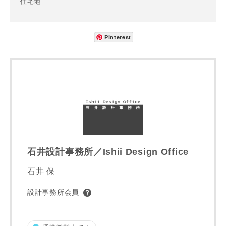
住宅地
Pinterest
番地、建物名
建築予定地
専門家の都合により、資料の送付が遅くなったり、送付でき
石井設計事務所／Ishii Design Office
ない場合があります。あらかじめご了承ください。
石井 保
希望の予算
閉じる
設計事務所会員
万円〜
万円