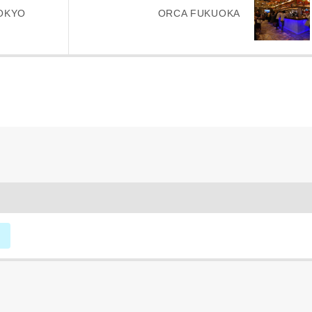
により、資料の送付が遅くなったり、送付できない場合があります。
OKYO
ORCA FUKUOKA
。
閉じる
万円〜
期
族構成
資料請求にあたっての注意事項
社の
プライバシーポリシー
に則って，いただいた情報を利用します。
様からいただいた個人情報を，お客様が指定された専門家へ提供すること、ま