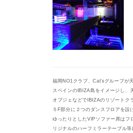
福岡NO1クラブ、Cat'sグループが天神
スペインのIBIZA島をイメージし
オブジェなどでIBIZAのリゾート
５F部分に２つのダンスフロアを設
お名前
ゆったりとしたVIPソファー席は
リジナルのハーフミラーテーブル等