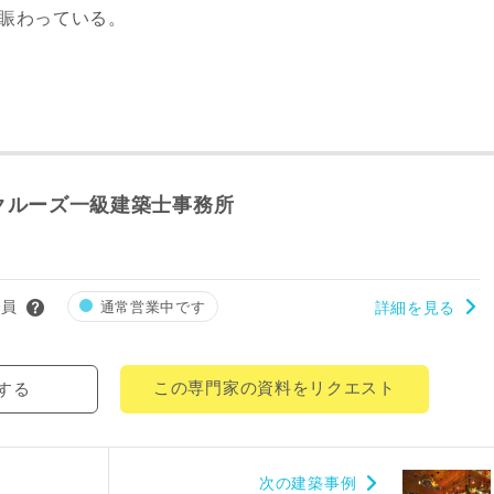
末賑わっている。
レス
郵便番号
-
都道府県
クルーズ一級建築士事務所
市区町村
町名
会員
通常営業中です
詳細を見る
番地、建物名
この専門家の資料をリクエスト
する
次の建築事例