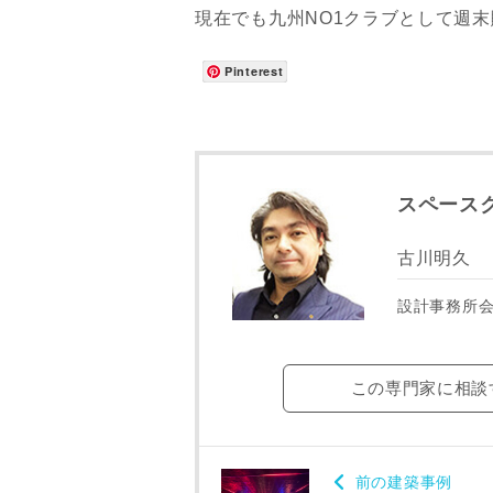
現在でも九州NO1クラブとして週
メールアド
Pinterest
ご住所
スペース
古川明久
設計事務所
この専門家に相談
建築予定地
前の建築事例