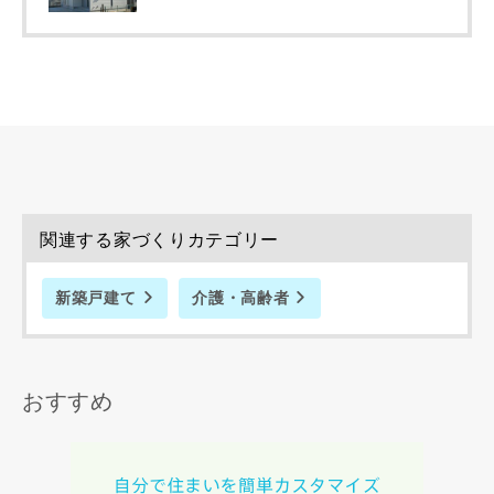
資料請求にあたっての注意事項
当社は，当社の
プライバシーポリシー
に則って，いただい
た情報を利用します。
当社はお客様からいただいた個人情報を，お客様が指定され
た専門家へ提供すること、または当社サービスのご案内のた
関連する家づくりカテゴリー
めに利用します。
当社は、本サービス又は利用契約に関し，お客様に発生した
損害について、債務不履行責任、不法行為責任、その他の法
新築戸建て
介護・高齢者
律上の請求原因の如何を問わず賠償の責任を負わないものと
します。
当社は、お客様が本サービスを利用することにより第三者と
の間で生じた紛争等について一切責任を負わないものとしま
おすすめ
す。