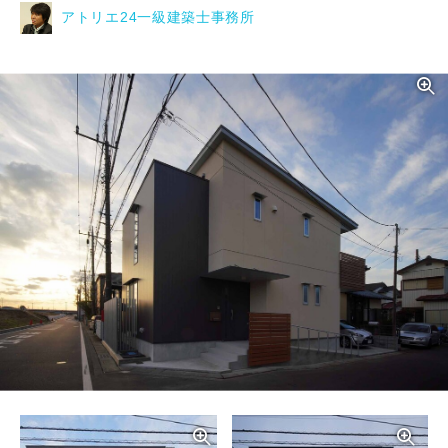
アトリエ24一級建築士事務所
写真を拡大する
写