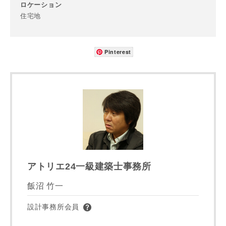
ロケーション
都道府県
住宅地
Pinterest
市区町村
町名
番地、建物名
アトリエ24一級建築士事務所
飯沼 竹一
設計事務所会員
建築予定地