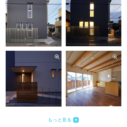
写真を拡大する
写
写真を拡大する
写
もっと見る