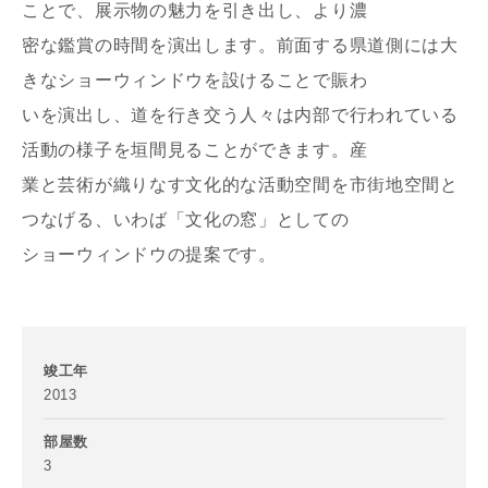
ことで、展示物の魅力を引き出し、より濃
密な鑑賞の時間を演出します。前面する県道側には大
きなショーウィンドウを設けることで賑わ
メールアドレス
いを演出し、道を行き交う人々は内部で行われている
活動の様子を垣間見ることができます。産
業と芸術が織りなす文化的な活動空間を市街地空間と
つなげる、いわば「文化の窓」としての
ご住所
ショーウィンドウの提案です。
郵便番号
-
都道府県
竣工年
2013
部屋数
市区町村
3