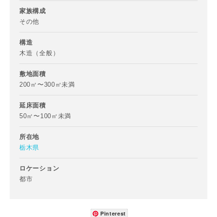
家族構成
その他
町名
構造
木造（全般）
番地、建物名
敷地面積
200㎡〜300㎡未満
延床面積
50㎡〜100㎡未満
建築予定地
所在地
栃木県
ロケーション
専門家の都合により、資料の送付が遅くなったり、送付でき
都市
ない場合があります。あらかじめご了承ください。
希望の予算
閉じる
Pinterest