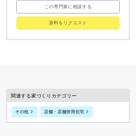
この専門家に相談する
当社はお客様からいただいた個人情報を，お客様が指定され
た専門家へ提供すること、または当社サービスのご案内のた
めに利用します。
資料をリクエスト
当社は、本サービス又は利用契約に関し，お客様に発生した
損害について、債務不履行責任、不法行為責任、その他の法
律上の請求原因の如何を問わず賠償の責任を負わないものと
します。
当社は、お客様が本サービスを利用することにより第三者と
の間で生じた紛争等について一切責任を負わないものとしま
す。
入力内容を送信する
関連する家づくりカテゴリー
その他
店舗・店舗併用住宅
キャンセル