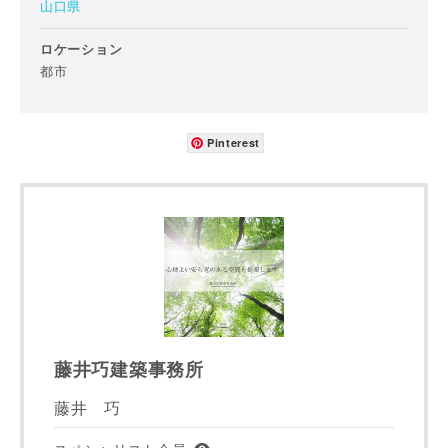
山口県
ロケーション
メールアドレス
都市
Pinterest
ご住所
郵便番号
-
都道府県
藤井巧建築事務所
市区町村
藤井 巧