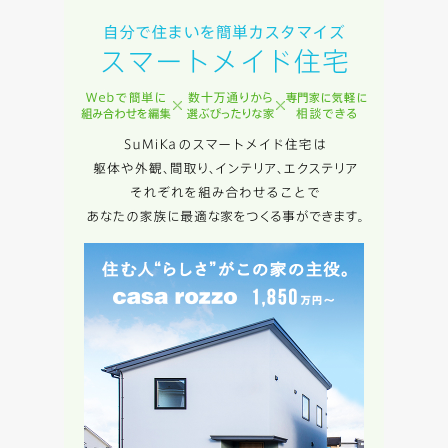
た専門家へ提供すること、または当社サービスのご案内のた
めに利用します。
当社は、本サービス又は利用契約に関し，お客様に発生した
損害について、債務不履行責任、不法行為責任、その他の法
律上の請求原因の如何を問わず賠償の責任を負わないものと
します。
当社は、お客様が本サービスを利用することにより第三者と
の間で生じた紛争等について一切責任を負わないものとしま
す。
入力内容を送信する
キャンセル