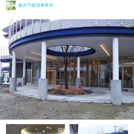
藤井巧建築事務所
写真を拡大する
写