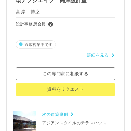
環アソシエイツ 高岸設計室
同居する家族構成
高岸 博之
設計事務所会員
資料請求にあたっての注意事項
通常営業中です
当社は，当社の
プライバシーポリシー
に則って，いただい
た情報を利用します。
詳細を見る
当社はお客様からいただいた個人情報を，お客様が指定され
た専門家へ提供すること、または当社サービスのご案内のた
この専門家に相談する
めに利用します。
当社は、本サービス又は利用契約に関し，お客様に発生した
損害について、債務不履行責任、不法行為責任、その他の法
資料をリクエスト
律上の請求原因の如何を問わず賠償の責任を負わないものと
します。
当社は、お客様が本サービスを利用することにより第三者と
の間で生じた紛争等について一切責任を負わないものとしま
次の建築事例
す。
アジアンスタイルのテラスハウス