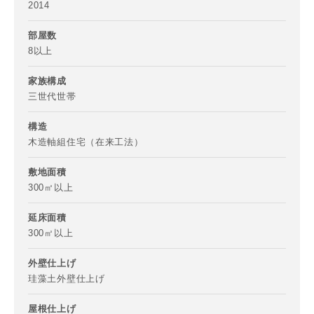
2014
部屋数
8以上
家族構成
三世代世帯
お名前
構造
木造軸組住宅（在来工法）
敷地面積
300㎡以上
メールアドレス
延床面積
300㎡以上
外壁仕上げ
ご住所
珪藻土外壁仕上げ
郵便番号
屋根仕上げ