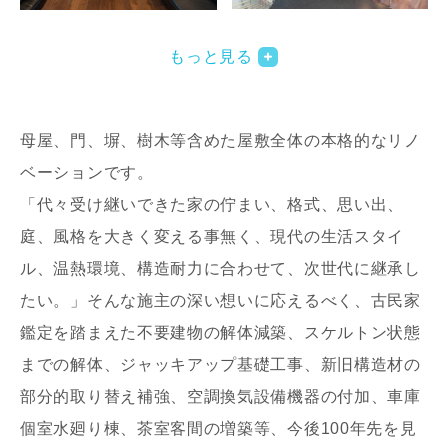
写真を拡大する
写
もっと見る
母屋、門、塀、樹木等含めた屋敷全体の本格的なリノ
ベーションです。
「代々受け継いできた家の佇まい、格式、思い出、
庭、風格を大きく変える事無く、現代の生活スタイ
写真を拡大する
ル、温熱環境、構造耐力に合わせて、次世代に継承し
たい。」そんな施主の深い想いに応えるべく、古民家
鑑定を踏まえた不要建物の解体減築、スケルトン状態
までの解体、ジャッキアップ基礎工事、新旧構造材の
部分的取り替え補強、空調換気設備機器の付加、車庫
個室水廻り棟、茶室客間の増築等、今後100年先を見