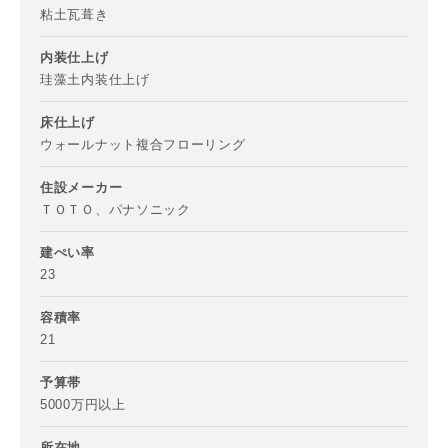
-
粘土瓦葺き
内装仕上げ
都道府県
珪藻土内装仕上げ
床仕上げ
ウォールナット複合フローリング
市区町村
住設メーカー
ＴＯＴＯ、パナソニック
町名
建ぺい率
23
容積率
番地、建物名
21
予算帯
5000万円以上
所在地