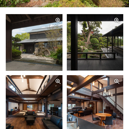
写真を拡大する
写
写真を拡大する
写