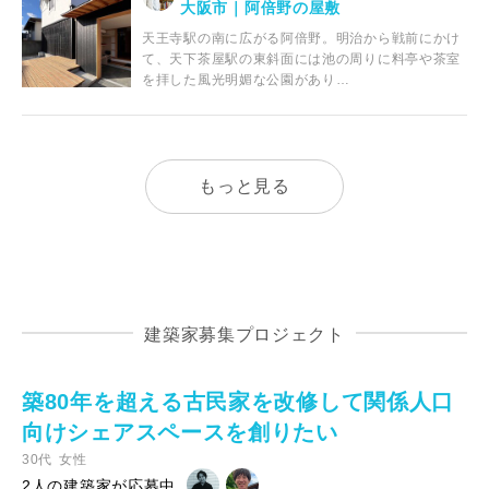
大阪市｜阿倍野の屋敷
天王寺駅の南に広がる阿倍野。明治から戦前にかけ
て、天下茶屋駅の東斜面には池の周りに料亭や茶室
を拝した風光明媚な公園があり…
もっと見る
建築家募集プロジェクト
築80年を超える古民家を改修して関係人口
向けシェアスペースを創りたい
30代
女性
2人の建築家が応募中