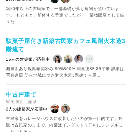
築80年以上の古民家で、一部基礎が落ち建物が傾いていま
す。 もともと、解体する予定でしたが、一部物販店として借
りた…
駄菓子屋付き新築古民家カフェ風耐火木造3
階建て
16人の建築家が応募中
測量図あり境界確認済み 80%500% 測量後85.89平米 詳細は
写真参照 防火地域につき耐火木造3階建て＋屋…
中古戸建て
50代
男性
山梨県
2人の建築家が応募中
古民家をガレージハウスに改装したいのが第一目的です。外
観は古民家のままで、内部はインダストリアルにシンプルに
したいと考え…