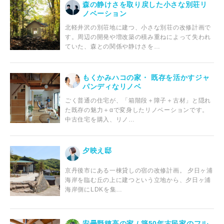
森の静けさを取り戻した小さな別荘リ
ノベーション
北軽井沢の別荘地に建つ、小さな別荘の改修計画で
す。周辺の開発や増改築の積み重ねによって失われ
ていた、森との関係や静けさを…
もくかみハコの家・ 既存を活かすジャ
パンディなリノベ
ごく普通の住宅が、「箱階段＋障子＋古材」と隠れ
た既存の魅力＋αで変身したリノベーションです。
中古住宅を購入、リノ…
夕映え邸
京丹後市にある一棟貸しの宿の改修計画。 夕日ヶ浦
海岸を臨む丘の上に建つという立地から、夕日ヶ浦
海岸側にLDKを集…
安曇野穂高の家 / 築50年古民家のフル