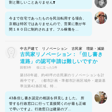
割と難しいことありません❣️
今まで住宅であったものを民泊転用する場合、
京都は特区ではありませんので、営業に数が年
間１８０日に制約されます。フル稼働を…
中古戸建て リノベーション 古民家 増築・減築
古民家リノベーション：「但し書き
道路」の認可申請は難しいですか
回答3件
役に立った1件
築150年超、約40坪の古民家のリノベーションを計
画中です。 （都市計画・準都市計画区域外・建築基
準法第42条区域、特…
43条但し書き認定の相談を拝見しました。 所
管する行政窓口に行って直接聞くのが最も正確
で早いですよ。行政窓口は建築のプ…