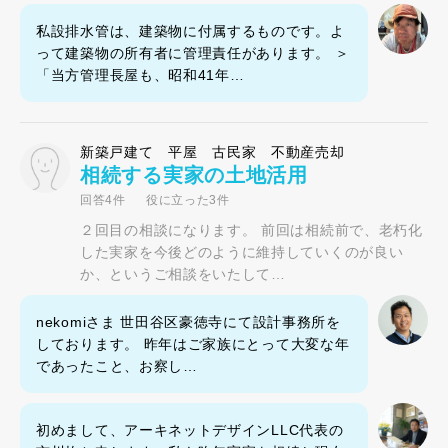
私設排水管は、建築物に付属するものです。よ
って建築物の所有者に管理責任があります。 ＞
「当方管理長屋も、昭和41年…
新築戸建て 平屋 古民家 不動産売却
相続する実家の土地活用
回答4件
役に立った3件
２回目の相談になります。 前回は相続前で、老朽化
した実家を今後どのように維持していくのが良い
か、というご相談をいたして…
nekomiさま 世田谷区豪徳寺にて設計事務所を
しております。 昨年はご家族にとって大変な年
であったこと、お察し…
初めまして、アーキネットデザインLLC代表の