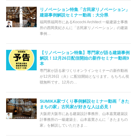
リノベーション特集「古民家リノベーション」
建築事例解説セミナー動画：大分県
福岡県福岡市にあるKocochi Architect 一級建築士事務
所の西岡美紀さんに「古民家リノベーション」の建築
事例…
【リノベーション特集】専門家が語る建築事例
解説！12月26日配信開始の新作セミナー動画9
本
専門家が語る家づくりオンラインセミナーの新作動画
が12月26日（火）に配信開始となります。もちろん視
聴無料です。12月の…
SUMIKA家づくり事例解説セミナー動画「きた
まちの家」古民家が好きな人は必見！
大阪府大阪市にある建築設計事務所、山本嘉寛建築設
計事務所の一級建築士、山本嘉寛さんに「きたまちの
家」を解説していただきま…