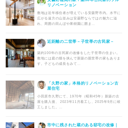
リノベーション
敷地は近年移住者が増えている安曇野市内。水平に
広がる遠方の山並みは安曇野ならではの魅力に溢
れ、周囲の田んぼや果樹園に囲ま…
近距離の二世帯－子世帯の古民家－
築約100年の古民家の改修をした子世帯の住まい。
敷地には庭の畑を挟んで新築の親世帯の家もありま
す。子どもの成長をみて…
「久野の家」本格的リノベーション古
屋住宅
小田原市久野にて、1970年（昭和45年）新築の古
屋を購入後、 2023年11月着工し、2025年9月に竣
工しました。…
市中に残された蔵のある邸宅の改修｜