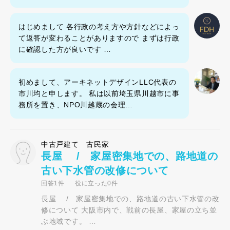
はじめまして 各行政の考え方や方針などによっ
て返答が変わることがありますので まずは行政
に確認した方が良いです …
初めまして、アーキネットデザインLLC代表の
市川均と申します。 私は以前埼玉県川越市に事
務所を置き、NPO川越蔵の会理…
中古戸建て 古民家
長屋 / 家屋密集地での、路地道の
古い下水管の改修について
回答1件
役に立った0件
長屋 / 家屋密集地での、路地道の古い下水管の改
修について 大阪市内で、戦前の長屋、家屋の立ち並
ぶ地域です。 …