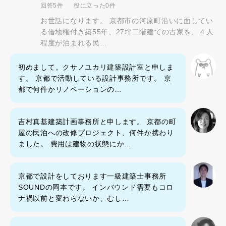
回答5件
役に立った0件
お世話になります。 京都市の河原町沿いに面してい
る借地権付き築55年、27坪二階建ての古家を、４人
程度が泊まれる民…
初めまして。クサノユカリ建築設計室と申しま
す。 京都で活動している設計事務所です。 京
都で何件かリノベーションの…
吉村真基建築計画事務所と申します。 京都の町
屋の民泊への改修プロジェクト、何件か携わり
ました。 費用は建物の状態にか…
京都で設計をしております一級建築士事務所
SOUNDの岡本です。 インバウンド需要もコロ
ナ禍以前と変わらないか、むし…