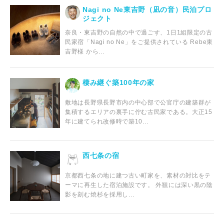
Nagi no Ne東吉野（凪の音）民泊プロ
ジェクト
奈良・東吉野の自然の中で過ごす、1日1組限定の古
民家宿「Nagi no Ne」をご提供されている Rebe東
吉野様 から…
棲み継ぐ築100年の家
敷地は長野県長野市内の中心部で公官庁の建築群が
集積するエリアの裏手に佇む古民家である。大正15
年に建てられ改修時で築10…
西七条の宿
京都西七条の地に建つ古い町家を、素材の対比をテ
ーマに再生した宿泊施設です。 外観には深い黒の陰
影を刻む焼杉を採用し…