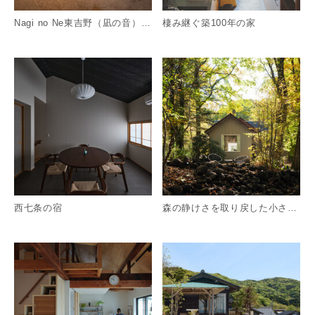
Nagi no Ne東吉野（凪の音）民泊プロジェクト
棲み継ぐ築100年の家
詳細を見る
詳
西七条の宿
森の静けさを取り戻した小さな別荘リノベーション
詳細を見る
詳