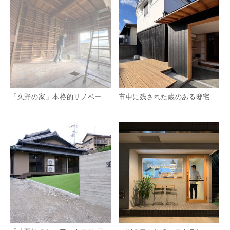
「久野の家」本格的リノベーション古屋住宅
市中に残された蔵のある邸宅の改修｜大阪市｜阿倍野の屋敷
詳細を見る
詳