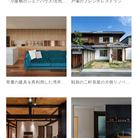
「小栗栖のシェアハウス/古民家リノベーション」
戸塚のフレンチレストラン
詳細を見る
詳
骨董の建具を再利用した湾岸エリアのマンション改修
戦前の二軒長屋の片側リノベーション｜奈良県橿原市｜草臥の家
詳細を見る
詳