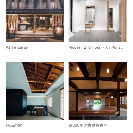
At Teramae
Modern 2nd floor ~人が集う、自由なサロン~
詳細を見る
詳
阿品の家
築200年の古民家再生