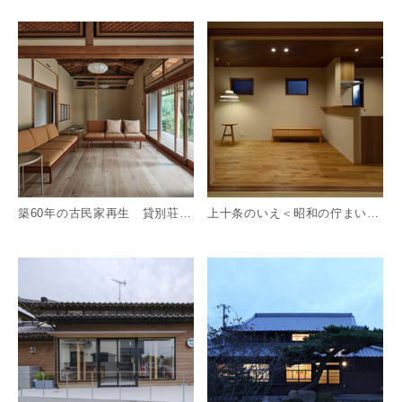
詳細を見る
詳
築60年の古民家再生 貸別荘 露天風呂温泉・サウナ付
上十条のいえ＜昭和の佇まいを復元した、戸建てリノベーション＞
詳細を見る
詳