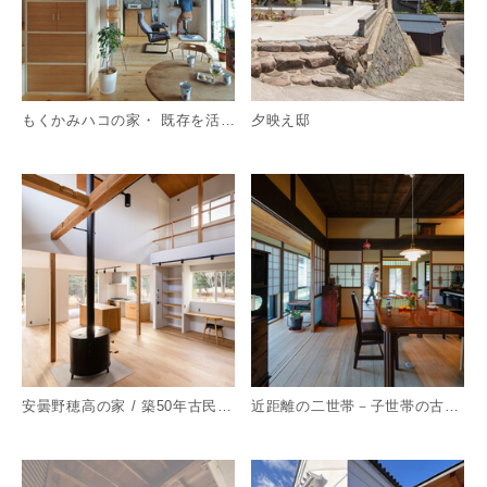
もくかみハコの家・ 既存を活かすジャパンディなリノベ
夕映え邸
詳細を見る
詳
安曇野穂高の家 / 築50年古民家のフルリノベーション
近距離の二世帯－子世帯の古民家－
詳細を見る
詳