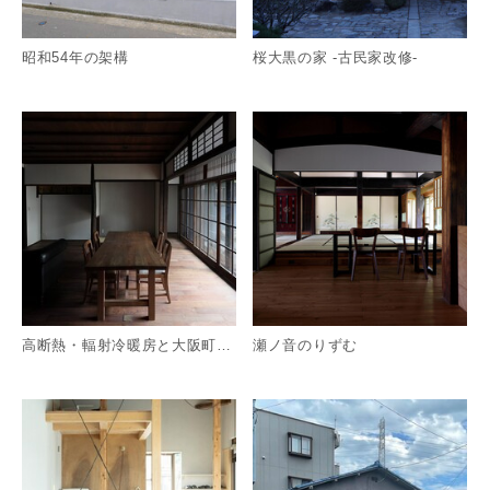
昭和54年の架構
桜大黒の家 -古民家改修-
詳細を見る
詳
高断熱・輻射冷暖房と大阪町家の趣きを両立させた古民家改修です
瀬ノ音のりずむ
詳細を見る
詳