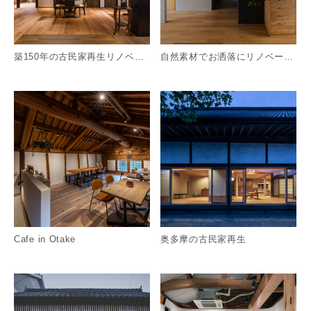
築150年の古民家再生リノベーション
自然素材でお洒落にリノベーション
詳細を見る
詳
Cafe in Otake
奥多摩の古民家再生
詳細を見る
詳