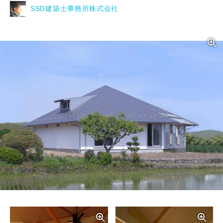
SSD建築士事務所株式会社
写真を拡大する
写