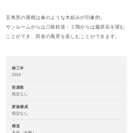
五角形の屋根は傘のような木組みが印象的。
サンルームからは三岐鉄道・２階からは藤原岳を望む
ことができ、田舎の風景を楽しむことができます。
写真を拡大する
写
竣工年
2016
部屋数
指定なし
家族構成
写真を拡大する
写
指定なし
構造
木造（全般）