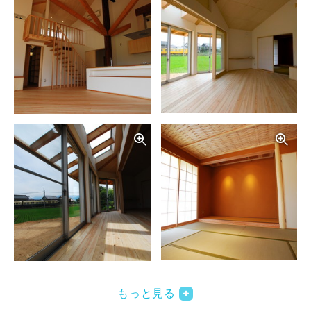
写真を拡大する
写
写真を拡大する
写
もっと見る