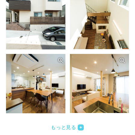
写真を拡大する
写
写真を拡大する
写
もっと見る