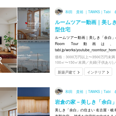
和田 貴裕 ｜TAWKS｜Tab
ルームツアー動画｜美し
型住宅
ルームツアー動画｜美しき「余白」の住
Room Tour動画は、こちら
tabi.jp/works/youtube_roomtour_
価格：3000万円以上〜3500万円未満
100㎡〜150㎡未満／夫婦(子供あり)
新築戸建て
インテリア
和田 貴裕 ｜TAWKS｜Tab
岩倉の家－美しき「余白
美しき「余白」の住まい 名古屋・岐