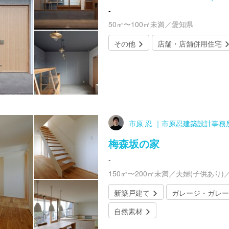
-
50㎡〜100㎡未満／愛知県
その他
店舗・店舗併用住宅
市原 忍 ｜市原忍建築設計事務
梅森坂の家
-
150㎡〜200㎡未満／夫婦(子供あり)
新築戸建て
ガレージ・ガレー
自然素材