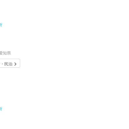
所
／愛知県
貸・民泊
所