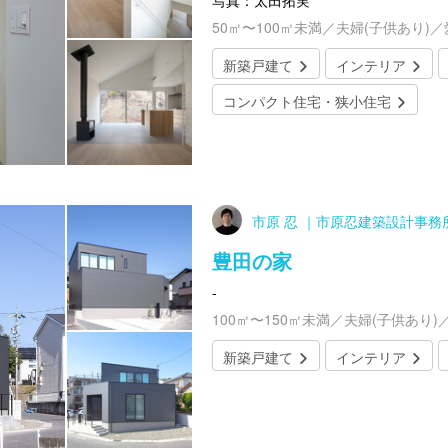
写真：太田拓実
50㎡〜100㎡未満／夫婦(子供あり)
新築戸建て
インテリア
コンパクト住宅・狭小住宅
市原 忍 ｜市原忍建築設計事務
豊田の家
-
100㎡〜150㎡未満／夫婦(子供あり)
新築戸建て
インテリア