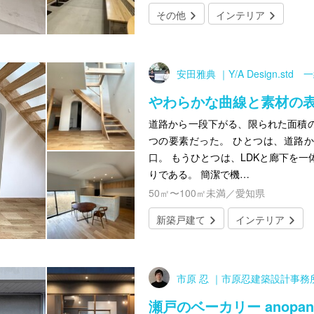
その他
インテリア
安田雅典 ｜Y/A Design.st
やわらかな曲線と素材の
道路から一段下がる、限られた面積
つの要素だった。 ひとつは、道路
口。 もうひとつは、LDKと廊下を
りである。 簡潔で機…
50㎡〜100㎡未満／愛知県
新築戸建て
インテリア
市原 忍 ｜市原忍建築設計事務
瀬戸のベーカリー anopan