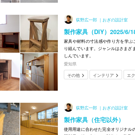
荻野広一郎 ｜おぎの設計室
製作家具（DIY）2025/6
家具や材料の寸法感や作り方を学ぶこ
り組んでいます。ジャンルはさまざ
しんでいます。
愛知県
その他
インテリア
エ
荻野広一郎 ｜おぎの設計室
製作家具（住宅以外）
使用用途に合わせた完全オリジナル