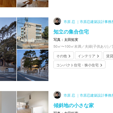
市原 忍 ｜市原忍建築設計事務
知立の集合住宅
写真：太田拓実
50㎡〜100㎡未満／夫婦(子供あり)
その他
インテリア
賃
コンパクト住宅・狭小住宅
市原 忍 ｜市原忍建築設計事務
傾斜地の小さな家