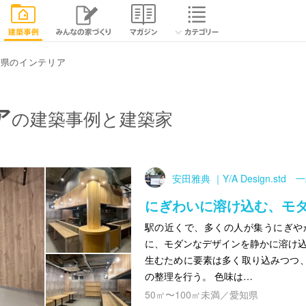
知県のインテリア
ア
の建築事例と建築家
安田雅典 ｜Y/A Design.st
にぎわいに溶け込む、モ
駅の近くで、多くの人が集うにぎや
に、モダンなデザインを静かに溶け込
生むために要素は多く取り込みつつ
の整理を行う。 色味は…
50㎡〜100㎡未満／愛知県